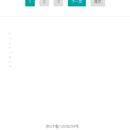
1
2
3
下一页
尾页
伙伴云
3D视觉相机资讯
协作机器人资讯
learn english in singapore
生产管理资讯
物流供应链资讯
experiment record software
新加坡英语培训
工单管理
电子元器件资讯中心
京ICP备12038259号