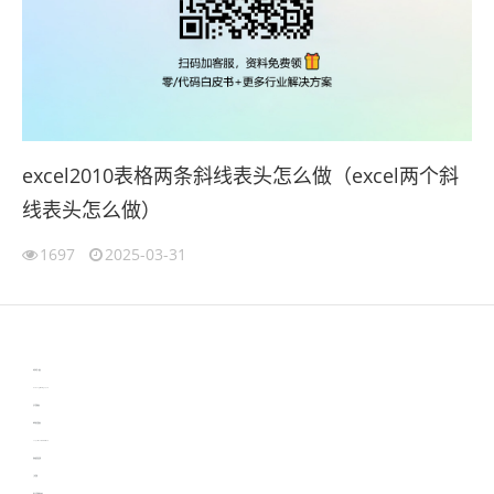
excel2010表格两条斜线表头怎么做（excel两个斜
线表头怎么做）
1697
2025-03-31
伙伴云
3D视觉相机资讯
协作机器人资讯
learn english in singapore
生产管理资讯
物流供应链资讯
experiment record software
新加坡英语培训
工单管理
电子元器件资讯中心