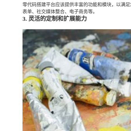
零代码搭建平台应该提供丰富的功能和模块，以满足
表单、社交媒体整合、电子商务等。
3. 灵活的定制和扩展能力