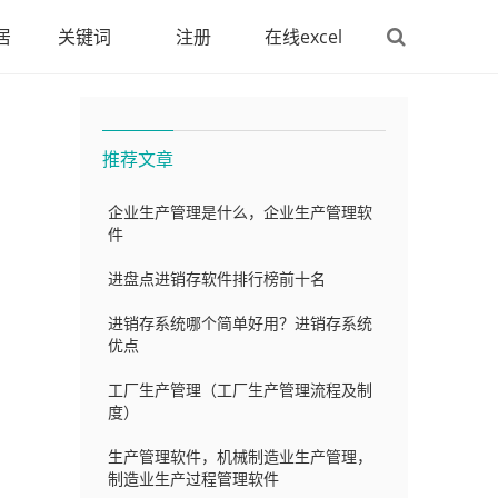
居
关键词
注册
在线excel
推荐文章
企业生产管理是什么，企业生产管理软
件
进盘点进销存软件排行榜前十名
进销存系统哪个简单好用？进销存系统
优点
工厂生产管理（工厂生产管理流程及制
度）
生产管理软件，机械制造业生产管理，
制造业生产过程管理软件