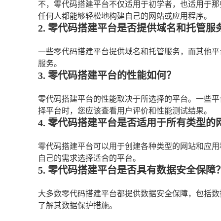
不，零代码搭建平台不仅适用于初学者，也适用于那
任何人都能够轻松地构建自己的网站或应用程序。
2. 零代码搭建平台是否提供域名和托管服
一些零代码搭建平台提供域名和托管服务，而其他平
服务。
3. 零代码搭建平台的性能如何？
零代码搭建平台的性能取决于所选择的平台。一些平
择平台时，您应该查看用户评价和性能测试结果。
4. 零代码搭建平台是否适用于所有类型
零代码搭建平台可以用于创建各种类型的网站和应用
自己的需求选择适合的平台。
5. 零代码搭建平台是否具有数据安全保障
大多数零代码搭建平台都提供数据安全保障，包括数
了解其数据保护措施。