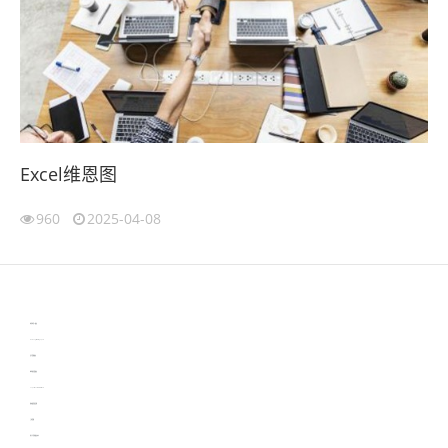
Excel维恩图
960
2025-04-08
伙伴云
3D视觉相机资讯
协作机器人资讯
learn english in singapore
生产管理资讯
物流供应链资讯
experiment record software
新加坡英语培训
工单管理
电子元器件资讯中心