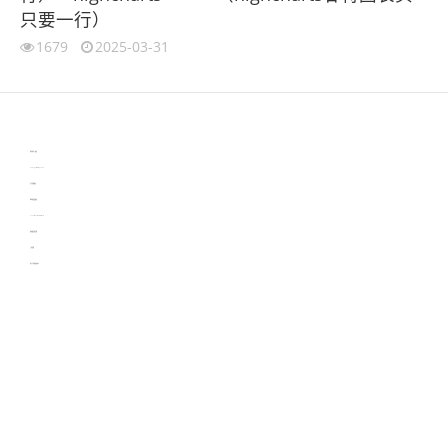
只要一行）
1679
2025-03-31
伙伴云
3D视觉相机资讯
协作机器人资讯
learn english in singapore
生产管理资讯
物流供应链资讯
experiment record software
新加坡英语培训
工单管理
电子元器件资讯中心