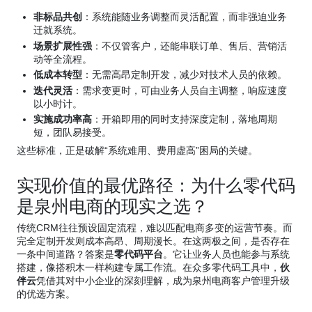
非标品共创
：系统能随业务调整而灵活配置，而非强迫业务
迁就系统。
场景扩展性强
：不仅管客户，还能串联订单、售后、营销活
动等全流程。
低成本转型
：无需高昂定制开发，减少对技术人员的依赖。
迭代灵活
：需求变更时，可由业务人员自主调整，响应速度
以小时计。
实施成功率高
：开箱即用的同时支持深度定制，落地周期
短，团队易接受。
这些标准，正是破解“系统难用、费用虚高”困局的关键。
实现价值的最优路径：为什么零代码
是泉州电商的现实之选？
传统CRM往往预设固定流程，难以匹配电商多变的运营节奏。而
完全定制开发则成本高昂、周期漫长。在这两极之间，是否存在
一条中间道路？答案是
零代码平台
。它让业务人员也能参与系统
搭建，像搭积木一样构建专属工作流。在众多零代码工具中，
伙
伴云
凭借其对中小企业的深刻理解，成为泉州电商客户管理升级
的优选方案。