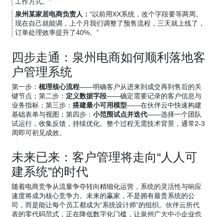
工作方式。”
泉州某家居电商负责人：
“以前用XX系统，改个字段要等两周。
现在自己就能调，上个月我们调整了预售流程，三天就上线了，
订单处理效率提升了40%。”
四步走通：泉州电商如何顺利落地客
户管理系统
第一步：
梳理核心流程
——明确客户从进来到成交再到售后的关
键节点；第二步：
定义数据字段
——确定需要记录的客户信息与
业务指标；第三步：
搭建最小可用模型
——在伙伴云中快速构建
基础表单与视图；第四步：
小范围试点并迭代
——选择一个团队
试运行，收集反馈，持续优化。整个过程无需技术背景，通常2-3
周即可初见成效。
未来已来：客户管理将走向“人人可
建系统”的时代
随着电商竞争从流量争夺转向精细化运营，系统的灵活性与响应
速度将成为核心竞争力。未来的赢家，不是拥有最贵系统的公
司，而是能让每个员工都成为“系统设计师”的组织。伙伴云所代
表的零代码范式，正在降低数字化门槛，让泉州广大中小企业也