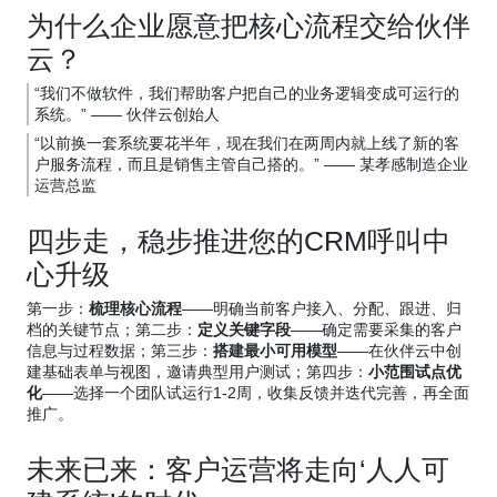
为什么企业愿意把核心流程交给伙伴
云？
“我们不做软件，我们帮助客户把自己的业务逻辑变成可运行的
系统。” —— 伙伴云创始人
“以前换一套系统要花半年，现在我们在两周内就上线了新的客
户服务流程，而且是销售主管自己搭的。” —— 某孝感制造企业
运营总监
四步走，稳步推进您的CRM呼叫中
心升级
第一步：
梳理核心流程
——明确当前客户接入、分配、跟进、归
档的关键节点；第二步：
定义关键字段
——确定需要采集的客户
信息与过程数据；第三步：
搭建最小可用模型
——在伙伴云中创
建基础表单与视图，邀请典型用户测试；第四步：
小范围试点优
化
——选择一个团队试运行1-2周，收集反馈并迭代完善，再全面
推广。
未来已来：客户运营将走向‘人人可