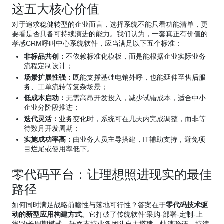
这五大核心价值
对于追求稳健转型的企业而言，选择系统不能只看功能清单，更
要看是否具备可持续演进的能力。我们认为，一套真正有价值的
孝感CRM呼叫中心系统软件，应当满足以下五个标准：
非标品共创：
不依赖标准化模板，而是能根据企业实际业务
流程定制设计；
场景扩展性强：
既能支撑基础电销外呼，也能延伸至售后服
务、工单流转等复杂场景；
低成本启动：
无需高昂开发投入，减少试错成本，适合中小
企业分阶段推进；
迭代灵活：
业务变化时，系统可在几天内完成调整，而非等
待数月开发周期；
实施成功率高：
由业务人员主导搭建，IT辅助支持，避免项
目烂尾或使用率低下。
零代码平台：让理想照进现实的最佳
路径
如何同时满足战略前瞻性与落地可行性？答案在于
零代码技术驱
动的新型应用构建方式
。它打破了传统软件‘采购-部署-定制-上
线’的长周期模式，转而支持业务团队自主搭建、快速验证、持续