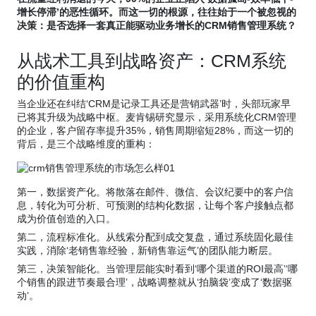
增长停滞’的恶性循环。而这一切的根源，往往始于一个被忽视的
决策：是否选择一套真正能驱动业务增长的CRM销售管理系统？
从战术工具到战略资产：CRM系统
的价值重构
当企业还在纠结‘CRM是记录工具还是营销武器’时，头部玩家早
已将其升级为战略中枢。麦肯锡研究显示，采用系统化CRM管理
的企业，客户留存率提升35%，销售周期缩短28%，而这一切的
背后，是三个战略维度的重构：
第一，数据资产化。将散落在邮件、微信、会议纪要中的客户信
息，转化为可分析、可预测的结构化数据，让每个客户接触点都
成为价值创造的入口。
第二，流程标准化。从线索分配到成交复盘，通过系统固化最佳
实践，消除‘老销售靠经验，新销售靠运气’的团队能力断层。
第三，决策智能化。当管理层能实时看到‘哪个渠道的ROI最高’‘哪
个销售的跟进节奏最合理’，战略调整就从‘拍脑袋’变成了‘数据驱
动’。