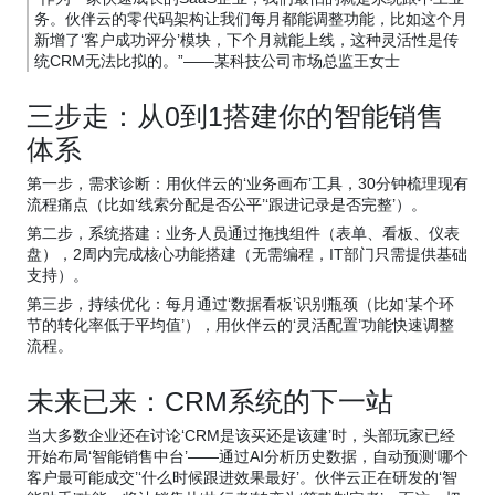
务。伙伴云的零代码架构让我们每月都能调整功能，比如这个月
新增了‘客户成功评分’模块，下个月就能上线，这种灵活性是传
统CRM无法比拟的。”——某科技公司市场总监王女士
三步走：从0到1搭建你的智能销售
体系
第一步，需求诊断：用伙伴云的‘业务画布’工具，30分钟梳理现有
流程痛点（比如‘线索分配是否公平’‘跟进记录是否完整’）。
第二步，系统搭建：业务人员通过拖拽组件（表单、看板、仪表
盘），2周内完成核心功能搭建（无需编程，IT部门只需提供基础
支持）。
第三步，持续优化：每月通过‘数据看板’识别瓶颈（比如‘某个环
节的转化率低于平均值’），用伙伴云的‘灵活配置’功能快速调整
流程。
未来已来：CRM系统的下一站
当大多数企业还在讨论‘CRM是该买还是该建’时，头部玩家已经
开始布局‘智能销售中台’——通过AI分析历史数据，自动预测‘哪个
客户最可能成交’‘什么时候跟进效果最好’。伙伴云正在研发的‘智