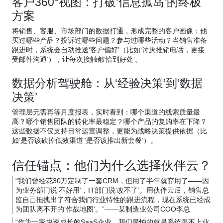
客户360°视图：打破‘信息孤岛’的终极
方案
将销售、客服、市场部门的数据打通，形成完整的客户画像：他
买过哪些产品？投诉过哪些问题？参与过哪些活动？当销售准备
跟进时，系统会自动推送‘客户偏好’（比如‘讨厌推销电话，更接
受邮件沟通’），让每次接触都‘恰到好处’。
数据分析驾驶舱：从‘经验决策’到‘数据
决策’
管理层无需再等月度报表，实时看到：哪个渠道的线索质量最
高？哪个销售团队的转化率最稳定？哪个产品的复购率在下降？
这些数据不仅支持日常运营调整，更能为战略决策提供依据（比
如‘是否该砍掉低效渠道’‘是否该推出新套餐’）。
信任锚点：他们为什么选择伙伴云？
“我们曾经花30万定制了一套CRM，但用了半年就弃用了——因
为业务部门说‘不好用’，IT部门说‘改不了’。用伙伴云后，销售总
监自己拖拽出了符合我们行业特性的跟进流程，现在系统已经成
为团队离不开的‘作战地图’。”——某制造业公司COO李总
“作为一家快速成长的SaaS企业，我们最怕的就是系统跟不上业