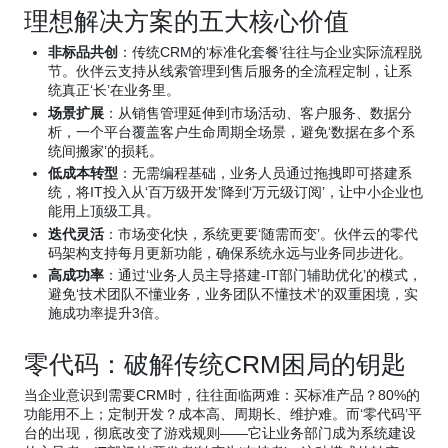
理想解决方案的五大核心价值
非标品共创
：传统CRM的‘标准化套餐’往往与企业实际流程脱
节。伙伴云支持从线索管理到售后服务的全流程定制，让系
统真正‘长’在业务里。
场景扩展
：从销售管理延伸到市场活动、客户服务、数据分
析，一个平台覆盖客户生命周期全场景，避免‘数据在多个系
统间搬家’的损耗。
低成本转型
：无需编程基础，业务人员通过拖拽即可搭建系
统，将IT投入从‘百万级开发’降到‘万元级订阅’，让中小企业也
能用上顶级工具。
迭代灵活
：市场变化快，系统更要‘随需而变’。伙伴云的零代
码架构支持每月更新功能，确保系统永远与业务同步进化。
高成功率
：通过‘业务人员主导搭建-IT部门辅助优化’的模式，
避免‘技术团队不懂业务，业务团队不懂技术’的双重困境，实
施成功率提升3倍。
零代码：破解传统CRM困局的钥匙
当企业意识到需要CRM时，往往面临两难：买标准产品？80%的
功能用不上；定制开发？成本高、周期长、维护难。而‘零代码’平
台的出现，彻底改变了游戏规则——它让业务部门成为系统建设