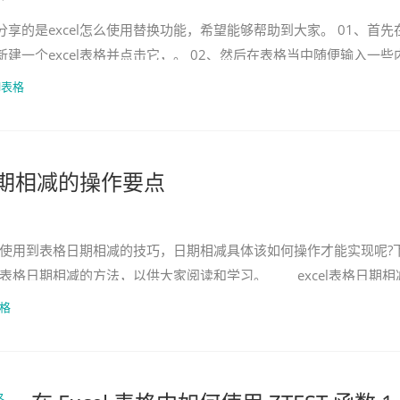
享的是excel怎么使用替换功能，希望能够帮助到大家。 01、首先
建一个excel表格并点击它，。 02、然后在表格当中随便输入一些
全选这
el表格
格日期相减的操作要点
要使用到表格日期相减的技巧，日期相减具体该如何操作才能实现呢?
el表格日期相减的方法，以供大家阅读和学习。 excel表格日期相
表格