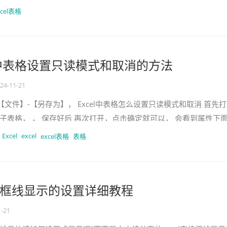
 内容互换步
xcel表格
l 中表格设置只读模式和取消的方法
24-11-21
文件】-【另存为】， Excel中表格怎么设置只读模式和取消 首先
l电子表格， ， 保存好后 再次打开，点击确定就可以， 会看到属性下面
右击–【属性】，。
Excel
excel
excel表格
表格
 表格框线显示的设置详细教程
1-21