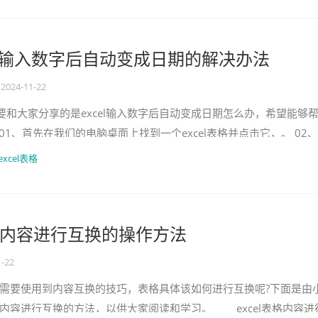
el 输入数字后自动变成日期的解决办法
2024-11-22
要和大家分享的是excel输入数字后自动变成日期怎么办，希望能够
01、首先在我们的电脑桌面上找到一个excel表格并点击它，。 02
个数字1，我们发现输入的结果却
excel表格
 表格内容进行互换的操作方法
1-22
常需要使用到内容互换的技巧，表格具体该如何进行互换呢?下面是由
表格内容进行互换的方法，以供大家阅读和学习。 excel表格内容进