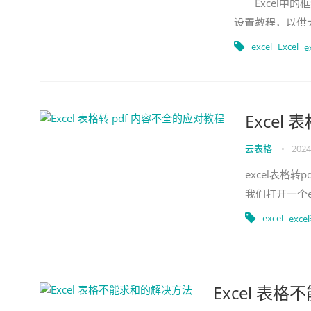
Excel中的框
设置教程，以供
设置步骤1：启动e
excel
Excel
e
Excel
云表格
•
2024
excel表格
我们打开一个e
03、然后我
excel
exce
Excel 表