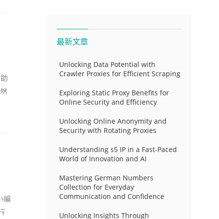
最新文章
Unlocking Data Potential with
Crawler Proxies for Efficient Scraping
帮助
、然
Exploring Static Proxy Benefits for
Online Security and Efficiency
Unlocking Online Anonymity and
Security with Rotating Proxies
Understanding s5 IP in a Fast-Paced
World of Innovation and AI
Mastering German Numbers
Collection for Everyday
Communication and Confidence
小编
行
Unlocking Insights Through