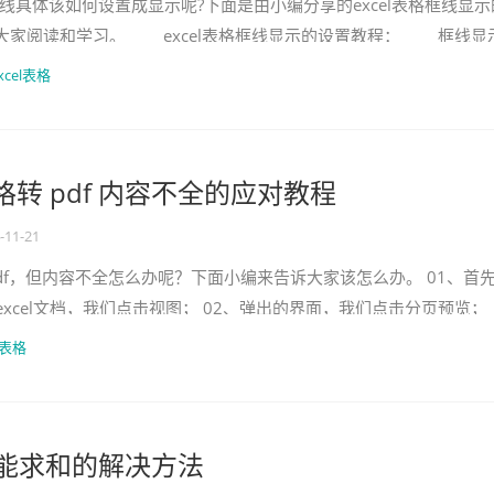
线具体该如何设置成显示呢?下面是由小编分享的excel表格框线显示
大家阅读和学习。 excel表格框线显示的设置教程： 框线显
xcel，
xcel表格
 表格转 pdf 内容不全的应对教程
-11-21
转pdf，但内容不全怎么办呢？下面小编来告诉大家该怎么办。 01、首
xcel文档，我们点击视图； 02、弹出的界面，我们点击分页预览；
们将中间的虚线朝
l表格
格不能求和的解决方法