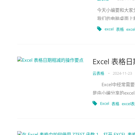
今天小编要和大家分
我们的电脑桌面上新
容，。 03、接着
excel
表格
exc
Excel 表
云表格
•
2024-11-23
Excel中经常需
是由小编分享的exc
的方法： 日期相
Excel
表格
excel