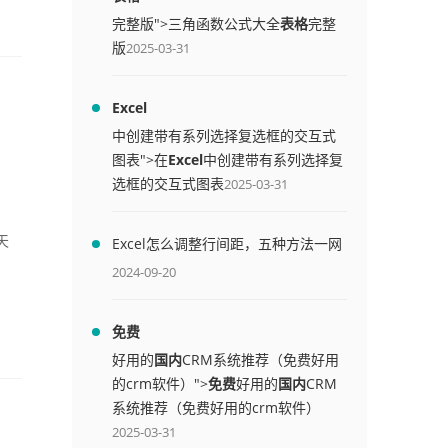
完整版">三角函数公式大全
表格
完整
版
2025-03-31
Excel
中创建带有系列选择复选框的交互式
图表">在
Excel
中创建带有系列选择复
选框的交互式图表
2025-03-31
天
Excel怎么调整行间距，五种方法一网
打尽
2024-09-20
免费
好用的
国内
CRM系统推荐（免费好用
的crm软件）">
免费
好用的
国内
CRM
系统推荐（免费好用的crm软件）
2025-03-31