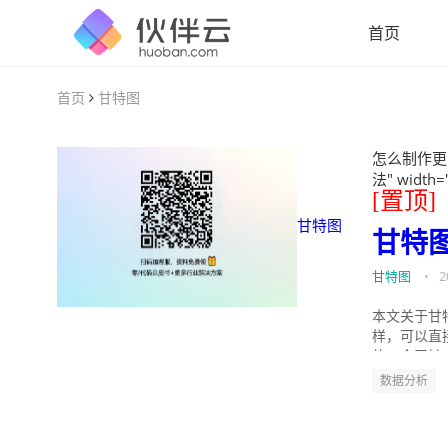
首页
首页
甘特图
怎么制作更
法" width=
[置顶]
甘特图
甘特
甘特图
•
2
本文关于甘
样，可以直
的。今天针
数据分析