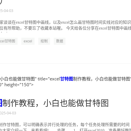
）
25-04-03
谈谈在excel甘特图中画线，以及excel怎么画甘特图时间实线对应的知识
位有所帮助，不要忘了收藏本站喔。 今天给各位分享在excel甘特图中画
exce...
xcel甘特图
excel
绘制
数据
也能做甘特图" title="excel
甘特图
制作教程，小白也能做甘特图
0" height="150">
图
制作教程，小白也能做甘特图
025-04-03
el制作甘特图，可以明确表示并行处理的任务，每个任务处理所需要的时间
为大家介绍一下，来看看吧! 步骤 1、打开excel2010，准备要好整