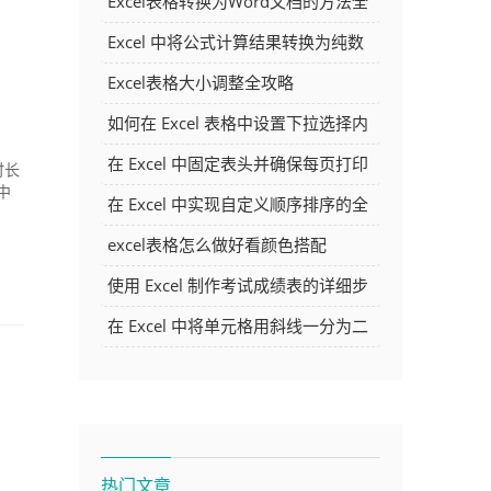
Excel表格转换为Word文档的方法全
解析
Excel 中将公式计算结果转换为纯数
字的多种方法
Excel表格大小调整全攻略
如何在 Excel 表格中设置下拉选择内
容
在 Excel 中固定表头并确保每页打印
时长
中
时都显示表头的方法详解
在 Excel 中实现自定义顺序排序的全
面指南
excel表格怎么做好看颜色搭配
使用 Excel 制作考试成绩表的详细步
骤及技巧
在 Excel 中将单元格用斜线一分为二
的方法详解
热门文章