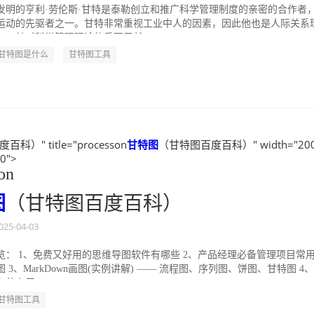
发明的亨利·劳伦斯·甘特是泰勒创立和推广科学管理制度的亲密的合作者
运动的先驱者之一。甘特非常重视工业中人的因素，因此他也是人际关系
一。其对科学管理理论的重要贡献：...
甘特图是什么
甘特图工具
科）" title="processon
甘特图
（甘特图百度百科）" width="200
50">
on
图
（甘特图百度百科）
025-04-03
览： 1、免费又好用的思维导图软件有哪些 2、产品经理必备管理项目常
 3、MarkDown画图(实例讲解) —— 流程图、序列图、饼图、甘特图 4
什么用 5、...
甘特图工具