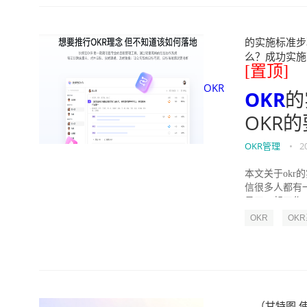
的实施标准步骤
么？成功实施落地O
[置顶]
OKR
OKR
的
OKR
OKR管理
•
2
本文关于okr
信很多人都有
员工一起工作，
OKR
OK
（甘特图 使用