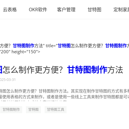
云表格
OKR软件
客户管理
甘特图
定制家
方便？
甘特图制作
方法" title="
甘特图
怎么制作更方便？
甘特图制作
"200" height="150">
图
怎么制作更方便？
甘特图制作
方法
025-03-31
特图怎么制作更方便？甘特图制作方法。其实现在制作甘特图的方式有多
接使用表格的方式来制作，或者是使用一些线上工具来制作甘特图都是可
对于甘特图制作方式给大家详细的分享一...
甘特图制作
甘特图
甘特图工具