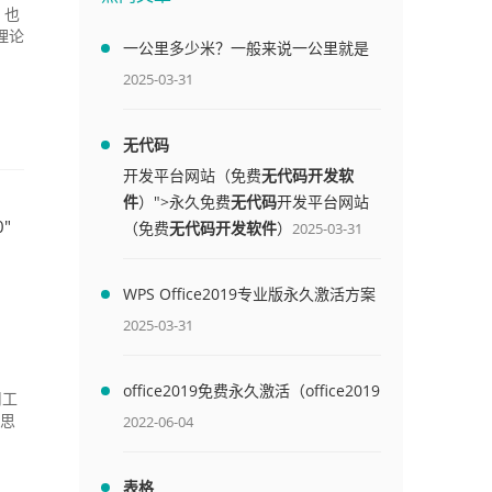
，也
理论
一公里多少米？一般来说一公里就是
1000米
2025-03-31
无代码
开发平台网站（免费
无代码开发软
件
）">永久免费
无代码
开发平台网站
"
（免费
无代码开发软件
）
2025-03-31
WPS Office2019专业版永久激活方案
(附终身授权序列号)
2025-03-31
office2019免费永久激活（office2019
用工
免费永久激活码）
2022-06-04
、思
表格