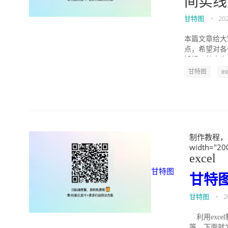
间实线
甘特图
•
20
本篇文章给大家
点，希望对各
知识，其中也会对
甘特图
e
制作教程，小白
width="20
excel
甘特图
甘特
甘特图
•
2
利用exc
等。下面就