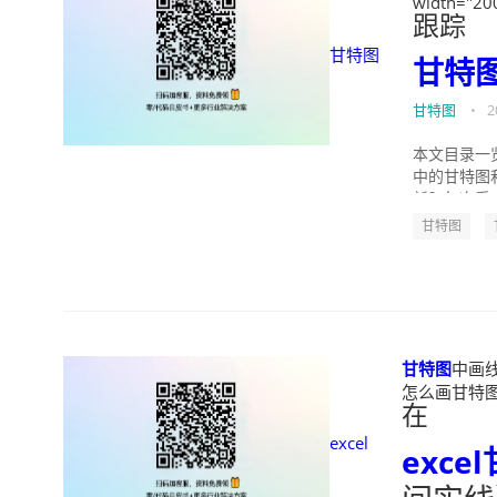
width="20
跟踪
甘特图
甘特
甘特图
•
2
本文目录一览：
中的甘特图和
新？每次看..
甘特图
甘特图
中画线
怎么画甘特图时间
在
excel
excel