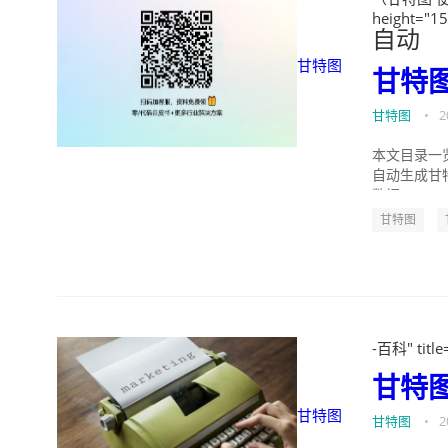
height="1
自动
甘特图
甘特
甘特图
•
2
本文目录一览
自动生成甘特图
数据...
甘特图
-百科" title
甘特
甘特图
甘特图
•
2