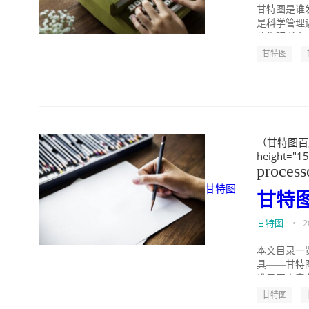
甘特图是谁
是科学管理
的先驱者之
甘特图
（甘特图百度百
height="1
process
甘特图
甘特
甘特图
•
2
本文目录一
具——甘特图
维导图究竟有
甘特图