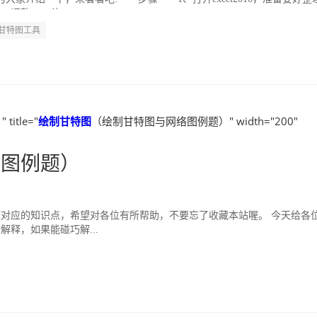
整excel格...
甘特图工具
tle="
绘制
甘特图
（绘制甘特图与网络图例题）" width="200"
络图例题）
对应的知识点，希望对各位有所帮助，不要忘了收藏本站喔。 今天给各
释，如果能碰巧解...