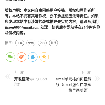
版权声明：本文内容由网络用户投稿，版权归原作者所
有，本站不拥有其著作权，亦不承担相应法律责任。如果
您发现本站中有涉嫌抄袭或描述失实的内容，请联系我们
jiasou666@gmail.com 处理，核实后本网站将在24小时内删
除侵权内容。
标签：
工具
使用
文档
删除
上一篇:
下一篇:
开发
框架
excel单元格如何画斜
Spring Boot
详解
线（excel怎么在单元
格里画斜线）