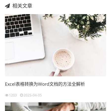
相关文章
Excel表格转换为Word文档的方法全解析
1203
2025-04-05