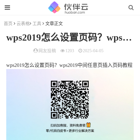
首页
云表格
工具
文章正文
wps2019怎么设置页码？wps2019中间任意页插入页码教程
网友投稿
1203
2025-04-05
wps2019怎么设置页码？wps2019中间任意页插入页码教程