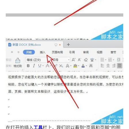
在打开的插入
工具
栏上，我们可以看到“页眉和页脚”的图