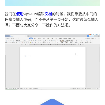
我们在
使用
wps2019编辑
文档
的时候，我们想要从中间的
任意页插入页码，而不是从第一页开始，这时该怎么插入
呢？下面与大家分享一下操作的方法吧。