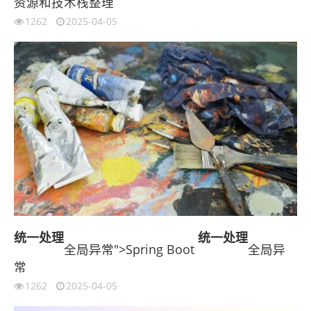
资源和技术栈整理
1262
2025-04-05
统一
处理
统一
处理
全局异常">Spring Boot
全局异
常
1262
2025-04-05