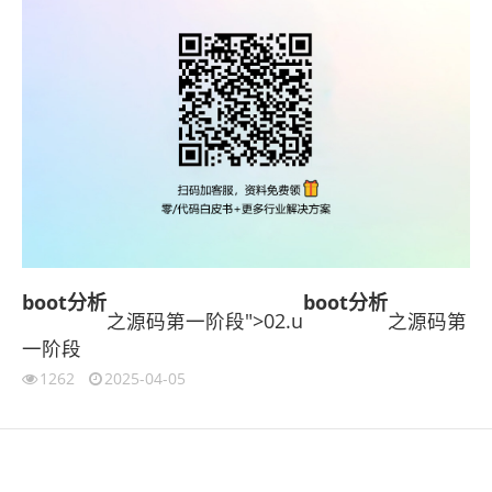
boot
分析
boot
分析
之源码第一阶段">02.u
之源码第
一阶段
1262
2025-04-05
伙伴云
3D视觉相机资讯