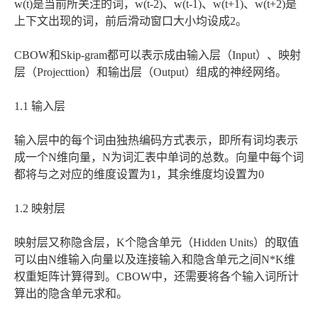
w(t)是当前所关注的词，w(t-2)、w(t-1)、w(t+1)、w(t+2)是
上下文出现的词，前后滑动窗口大小均设成2。
CBOW和Skip-gram都可以表示成由输入层（Input）、映射
层（Projecttion）和输出层（Output）组成的神经网络。
1.1 输入层
输入层中的每个词由独热编码方式表示，即所有词均表示
成一个N维向量，N为词汇表中单词的总数。向量中每个词
都将与之对应的维度设置为1，其余维度均设置为0
1.2 映射层
映射层又称隐含层，K个隐含单元（Hidden Units）的取值
可以由N维输入向量以及连接输入和隐含单元之间N*K维
权重矩阵计算得到。CBOW中，还需要将各个输入词所计
算出的隐含单元求和。