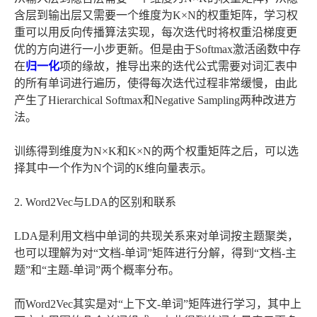
含层到输出层又需要一个维度为K×N的权重矩阵，学习权
重可以用反向传播算法实现，每次迭代时将权重沿梯度更
优的方向进行一小步更新。但是由于Softmax激活函数中存
在
归一化
项的缘故，推导出来的迭代公式需要对词汇表中
的所有单词进行遍历，使得每次迭代过程非常缓慢，由此
产生了Hierarchical Softmax和Negative Sampling两种改进方
法。
训练得到维度为N×K和K×N的两个权重矩阵之后，可以选
择其中一个作为N个词的K维向量表示。
2. Word2Vec与LDA的区别和联系
LDA是利用文档中单词的共现关系来对单词按主题聚类，
也可以理解为对“文档-单词”矩阵进行分解，得到“文档-主
题”和“主题-单词”两个概率分布。
而Word2Vec其实是对“上下文-单词”矩阵进行学习，其中上