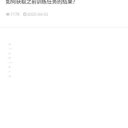
如何获取之前训练任务的结果？
1178
2025-04-02
伙伴云
3D视觉相机资讯
协作机器人资讯
learn english in singapore
生产管理资讯
物流供应链资讯
experiment record software
新加坡英语培训
工单管理
电子元器件资讯中心