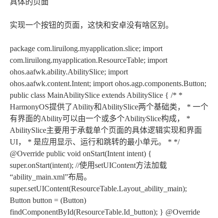
具体的页面
实现一个按钮的页面，这快和安卓没有啥区别。
package com.liruilong.myapplication.slice; import
com.liruilong.myapplication.ResourceTable; import
ohos.aafwk.ability.AbilitySlice; import
ohos.aafwk.content.Intent; import ohos.agp.components.Button;
public class MainAbilitySlice extends AbilitySlice { /* *
HarmonyOS提供了Ability和AbilitySlice两个基础类， * 一个
有界面的Ability可以由一个或多个AbilitySlice构成， *
AbilitySlice主要用于承载单个页面的具体逻辑实现和界面
UI， * 是应用显示、运行和跳转的最小单元。 * */
@Override public void onStart(Intent intent) {
super.onStart(intent); //使用setUIContent方法加载
“ability_main.xml”布局。
super.setUIContent(ResourceTable.Layout_ability_main);
Button button = (Button)
findComponentById(ResourceTable.Id_button); } @Override