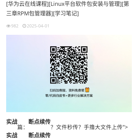
[华为云在线课程][Linux平台软件包安装与管理][第
三章RPM包管理器][学习笔记]
982
2025-04-01
实战
断点续传
篇：
？文件秒传？手撸大文件上传">
实战
断点续传