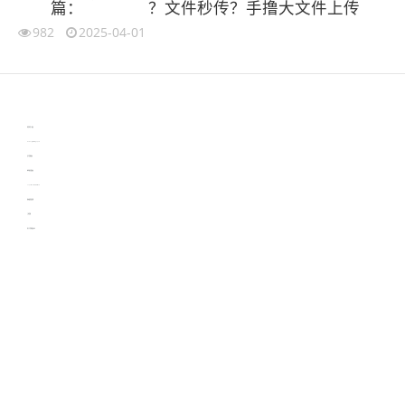
篇：
？文件秒传？手撸大文件上传
982
2025-04-01
伙伴云
3D视觉相机资讯
协作机器人资讯
learn english in singapore
生产管理资讯
物流供应链资讯
experiment record software
新加坡英语培训
工单管理
电子元器件资讯中心