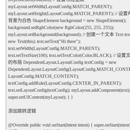
myLayout.setWidth(LayoutConfig.MATCH_PARENT);
myLayout.setHeight(LayoutConfig.MATCH_PARENT); // 设
背景为白色 ShapeElement background = new ShapeElement();
background.setRgbColor(new RgbColor(255, 255, 255));
myLayout.setBackground(background); // 创建一个文本 Text tex
new Text(this); text.setText("Hi there");
text.setWidth(LayoutConfig.MATCH_PARENT);
text.setTextSize(100); text.setTextColor(Color.BLACK); // 设
的布局 DependentLayout.LayoutConfig textConfig = new
DependentLayout.LayoutConfig(LayoutConfig.MATCH_CONT
LayoutConfig.MATCH_CONTENT);
textConfig.addRule(LayoutConfig.CENTER_IN_PARENT);
text.setLayoutConfig(textConfig); myLayout.addComponent(text)
super.setUIContent(myLayout); } }
添加跳转逻辑
@Override public void onStart(Intent intent) { super.onStart(intent)