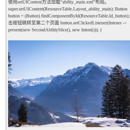
使用setUIContent方法加载“ability_main.xml”布局。
super.setUIContent(ResourceTable.Layout_ability_main); Button
button = (Button) findComponentById(ResourceTable.Id_button);
击按钮跳转至第二个页面 button.setClickedListener(listener ->
present(new SecondAbilitySlice(), new Intent())); }