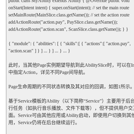
public class MyAbility extends Ability { @Override public void
onStart(Intent intent) { super.onStart(intent); // set the main route
setMainRoute(MainSlice.class.getName()); // set the action route
addActionRoute("action.pay", PaySlice.class.getName());
addActionRoute("action.scan", ScanSlice.class.getName()); } }
{ "module": { "abilities": [ { "skills":[ { "actions":[ "action.pay",
"action.scan" ] } ] ... } ] ... } ... }
此时，当其他Page实例期望导航到此AbilitySlice时，可以在Int
中指定Action，详见不同Page间导航。
Page生命周期的不同状态转换及其对应的回调，如图1所示
基于Service模板的Ability（以下简称“Service”）主要用于后
行任务（如执行音乐播放、文件下载等），但不提供用户交
面。Service可由其他应用或Ability启动，即使用户切换到其
用，Service仍将在后台继续运行。