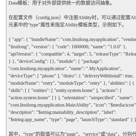
Data模板：用于对外部提供统一的数据访问抽象。
在配置文件（config.json）中注册Ability时，可以通过配置Abil
元素中的“type”属性来指定Ability模板类型，示例如下。
{ "app": { "bundleName": "com.liruilong.myapplication", "vendor
"liruilong", "version": { "code": 1000000, "name": "1.0.0" },
"apiVersion": { "compatible": 4, "target": 5, "releaseType": "Rele
} }, "deviceConfig": {}, "module": { "package":
"com.liruilong.myapplication", "name": ".MyApplication",
"deviceType": [ "phone" ], "distro": { "deliveryWithInstall": true,
"moduleName": "entry", "moduleType": "entry" }, "abilities": [ {
"skills": [ { "entities": [ "entity.system.home" ], "actions": [
"action.system.home" ] } ], "orientation": "unspecified", "name":
"com.liruilong.myapplication.MainAbility", "icon": "$media:icon"
"description": "$string:mainability_description", "label":
"$string:app_name", "type": "page", "launchType": "standard" } ]
其中，“type”的取值可以为“page”、“service”或“data”，分别