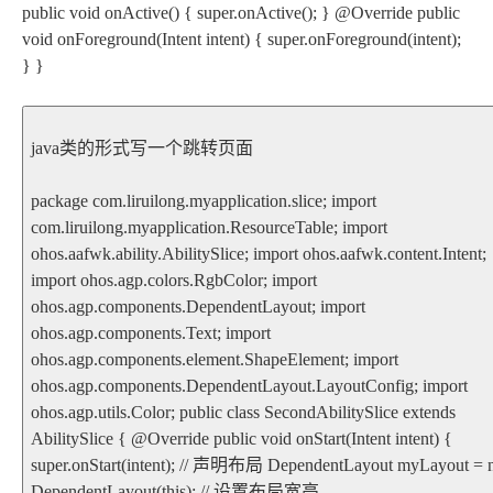
public void onActive() { super.onActive(); } @Override public
void onForeground(Intent intent) { super.onForeground(intent);
} }
java类的形式写一个跳转页面
package com.liruilong.myapplication.slice; import
com.liruilong.myapplication.ResourceTable; import
ohos.aafwk.ability.AbilitySlice; import ohos.aafwk.content.Intent;
import ohos.agp.colors.RgbColor; import
ohos.agp.components.DependentLayout; import
ohos.agp.components.Text; import
ohos.agp.components.element.ShapeElement; import
ohos.agp.components.DependentLayout.LayoutConfig; import
ohos.agp.utils.Color; public class SecondAbilitySlice extends
AbilitySlice { @Override public void onStart(Intent intent) {
super.onStart(intent); // 声明布局 DependentLayout myLayout =
DependentLayout(this); // 设置布局宽高