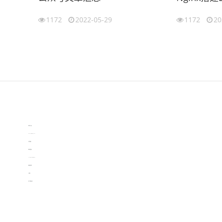
1172
2022-05-29
1172
20
伙伴云
3D视觉相机资讯
协作机器人资讯
learn english in singapore
生产管理资讯
物流供应链资讯
experiment record software
新加坡英语培训
工单管理
电子元器件资讯中心