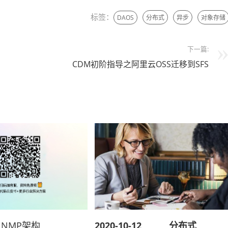
标签：
DAOS
分布式
异步
对象存储
下一篇:
CDM初阶指导之阿里云OSS迁移到SFS
LNMP架构
2020-10-12
分布式