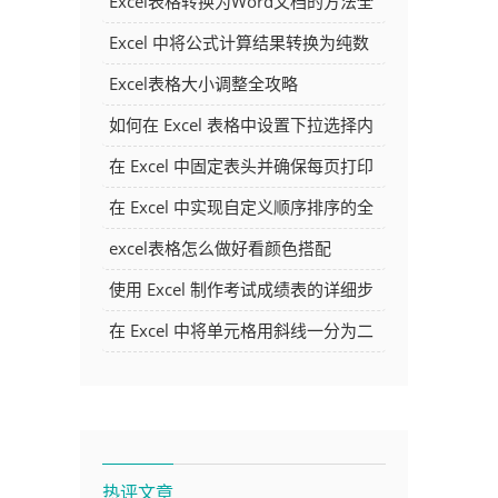
Excel表格转换为Word文档的方法全
解析
Excel 中将公式计算结果转换为纯数
字的多种方法
Excel表格大小调整全攻略
如何在 Excel 表格中设置下拉选择内
容
在 Excel 中固定表头并确保每页打印
时都显示表头的方法详解
在 Excel 中实现自定义顺序排序的全
面指南
excel表格怎么做好看颜色搭配
使用 Excel 制作考试成绩表的详细步
骤及技巧
在 Excel 中将单元格用斜线一分为二
的方法详解
热评文章