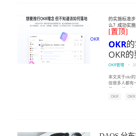
的实施标准步骤
么？成功实施落地O
[置顶]
OKR
OKR
的
OKR
OKR管理
•
2
本文关于okr
信很多人都有
员工一起工作，
OKR
OK
DAOS 分布