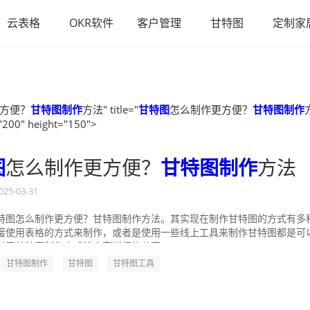
云表格
OKR软件
客户管理
甘特图
定制家
方便？
甘特图制作
方法" title="
甘特图
怎么制作更方便？
甘特图制作
"200" height="150">
图
怎么制作更方便？
甘特图制作
方法
025-03-31
特图怎么制作更方便？甘特图制作方法。其实现在制作甘特图的方式有多
接使用表格的方式来制作，或者是使用一些线上工具来制作甘特图都是可
对于甘特图制作方式给大家详细的分享一...
甘特图制作
甘特图
甘特图工具