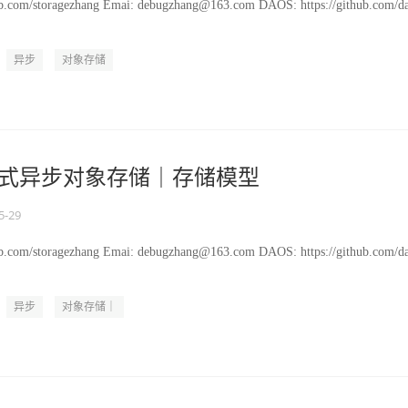
hub.com/storagezhang Emai: debugzhang@163.com DAOS: https://github.com/d
异步
对象存储
分布式异步对象存储｜存储模型
5-29
hub.com/storagezhang Emai: debugzhang@163.com DAOS: https://github.com/d
异步
对象存储｜