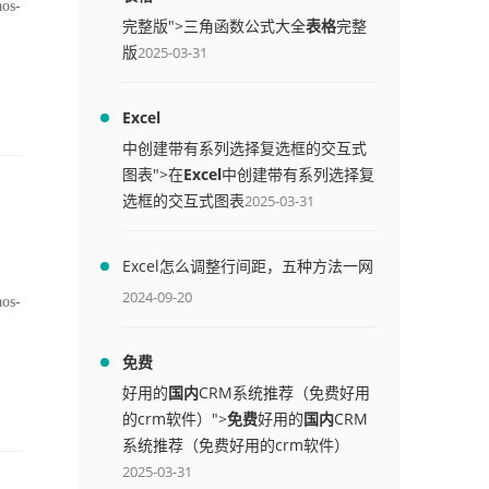
aos-
完整版">三角函数公式大全
表格
完整
版
2025-03-31
Excel
中创建带有系列选择复选框的交互式
图表">在
Excel
中创建带有系列选择复
选框的交互式图表
2025-03-31
Excel怎么调整行间距，五种方法一网
打尽
2024-09-20
aos-
免费
好用的
国内
CRM系统推荐（免费好用
的crm软件）">
免费
好用的
国内
CRM
系统推荐（免费好用的crm软件）
2025-03-31