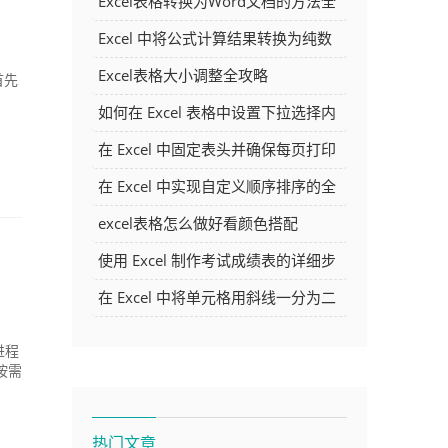
Excel表格转换为Word文档的方法全
解析
Excel 中将公式计算结果转换为纯数
字的多种方法
Excel表格大小调整全攻略
首先
如何在 Excel 表格中设置下拉选择内
容
在 Excel 中固定表头并确保每页打印
时都显示表头的方法详解
在 Excel 中实现自定义顺序排序的全
面指南
excel表格怎么做好看颜色搭配
使用 Excel 制作考试成绩表的详细步
骤及技巧
在 Excel 中将单元格用斜线一分为二
的方法详解
进程
按需
热门文章