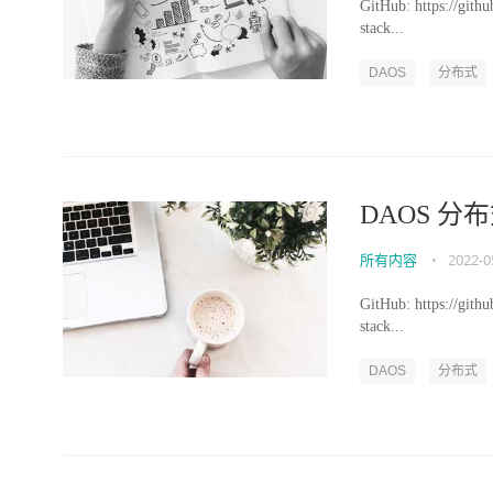
GitHub: https://git
stack...
DAOS
分布式
DAOS 
所有内容
•
2022-0
GitHub: https://git
stack...
DAOS
分布式