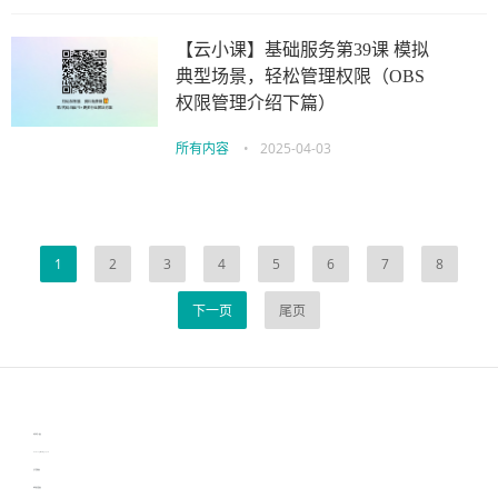
【云小课】基础服务第39课 模拟
典型场景，轻松管理权限（OBS
权限管理介绍下篇）
所有内容
•
2025-04-03
1
2
3
4
5
6
7
8
下一页
尾页
伙伴云
3D视觉相机资讯
协作机器人资讯
learn english in singapore
生产管理资讯
物流供应链资讯