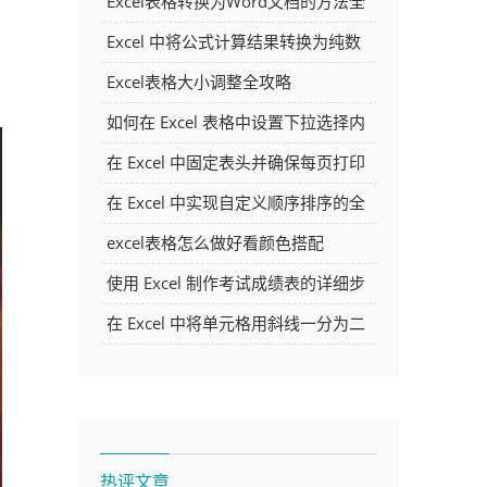
Excel表格转换为Word文档的方法全
解析
Excel 中将公式计算结果转换为纯数
字的多种方法
Excel表格大小调整全攻略
如何在 Excel 表格中设置下拉选择内
容
在 Excel 中固定表头并确保每页打印
时都显示表头的方法详解
在 Excel 中实现自定义顺序排序的全
面指南
excel表格怎么做好看颜色搭配
使用 Excel 制作考试成绩表的详细步
骤及技巧
在 Excel 中将单元格用斜线一分为二
的方法详解
热评文章