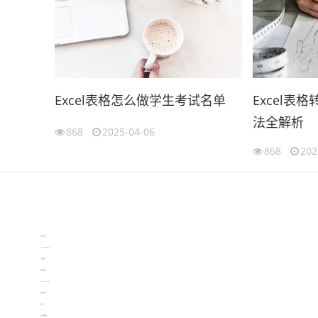
Excel表格怎么做学生考试名单
Excel表
法全解析
868
2025-04-06
868
202
伙伴云
3D视觉相机资讯
协作机器人资讯
learn english in singapore
生产管理资讯
物流供应链资讯
experiment record software
新加坡英语培训
工单管理
电子元器件资讯中心