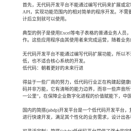
首先，无代码开发平台不能通过编写代码来扩展或定
API，实现功能范围内的相对简单的程序开发。不
计后立刻就可以使用。
典型的例子是使用Excel等电子表格的普通业务人员
作。这些应用程序由其使用者来完成运营，随着业务
无代码开发平台不能通过编写代码扩展功能，所以不
低，也不适合核心系统的开发。
低代码：朝着更好的未来行进
得益于一些厂商的努力，低代码行业正在构建起健康
码并非万能，它有清晰的能力边界，而非一些声音所
一公里”，在保障企业数字化进程的价值赋能下，中
国内的简搭(jabdp)开发平台是一个低代码开发平台，复
进行快速开发，满足其个性化的业务需求，设计出各