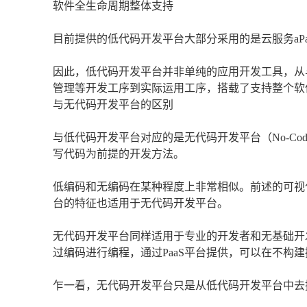
软件全生命周期整体支持
目前提供的低代码开发平台大部分采用的是云服务aPa
因此，低代码开发平台并非单纯的应用开发工具，从
管理等开发工序到实际运用工序，搭载了支持整个软
与无代码开发平台的区别
与低代码开发平台对应的是无代码开发平台（No-Code Dev
写代码为前提的开发方法。
低编码和无编码在某种程度上非常相似。前述的可视
台的特征也适用于无代码开发平台。
无代码开发平台同样适用于专业的开发者和无基础开
过编码进行编程，通过PaaS平台提供，可以在不构
乍一看，无代码开发平台只是从低代码开发平台中去