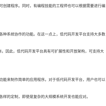
可创建程序。同时，有编程技能的工程师也可以根据需要进行编
各种系统协作的功能。在这一点上，低代码开发平台支持大多数
合作。因此，低代码开发平台具有可扩展性和开放架构，可支持大
功能来制作简单的应用程序。对于低代码开发平台，用户也可以
各样的定制，即使是复杂的大规模系统开发也能应对。