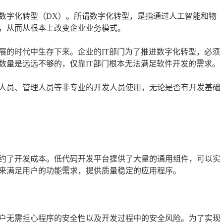
数字化转型（DX）。所谓数字化转型，是指通过人工智能和物
，从而从根本上改变企业业务模式。
展的时代中生存下来。企业的IT部门为了推进数字化转型，必须
数量是远远不够的，仅靠IT部门根本无法满足软件开发的需求。
人员、管理人员等非专业的开发人员使用，无论是否有开发基础
约了开发成本。低代码开发平台提供了大量的通用组件，可以实
来满足用户的功能需求，提供质量稳定的应用程序。
户无需担心程序的安全性以及开发过程中的安全风险。为了实现