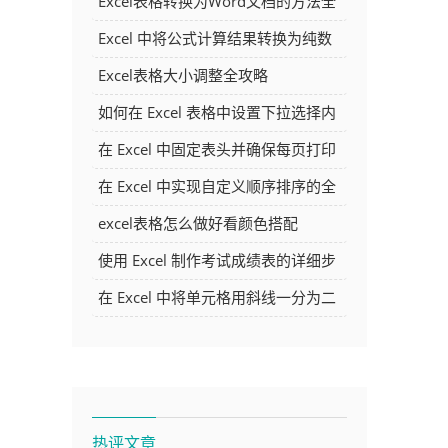
Excel表格转换为Word文档的方法全
解析
Excel 中将公式计算结果转换为纯数
字的多种方法
Excel表格大小调整全攻略
如何在 Excel 表格中设置下拉选择内
容
在 Excel 中固定表头并确保每页打印
时都显示表头的方法详解
在 Excel 中实现自定义顺序排序的全
面指南
excel表格怎么做好看颜色搭配
使用 Excel 制作考试成绩表的详细步
骤及技巧
在 Excel 中将单元格用斜线一分为二
的方法详解
热评文章