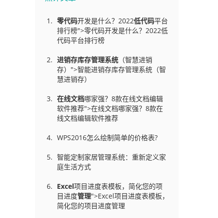
零代码
开发是什么？2022
低代码
平台
排行榜">零代码开发是什么？2022低
代码平台排行榜
进销存库存管理
系统
（智慧进销
存）">智能进销存库存管理系统（智
慧进销存）
在线文档
哪家强？8款在线文档编辑
软件推荐">在线文档哪家强？8款在
线文档编辑软件推荐
WPS2016怎么绘制简单的价格表?
智能定制家居管理系统：重新定义家
庭生活方式
Excel
项目进度表模板，简化您的项
目进度
管理
">Excel项目进度表模板，
简化您的项目进度管理