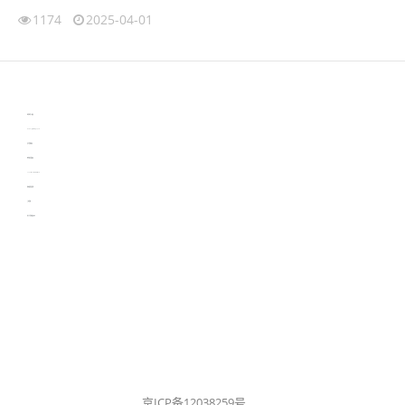
1174
2025-04-01
伙伴云
3D视觉相机资讯
协作机器人资讯
learn english in singapore
生产管理资讯
物流供应链资讯
experiment record software
新加坡英语培训
工单管理
电子元器件资讯中心
京ICP备12038259号