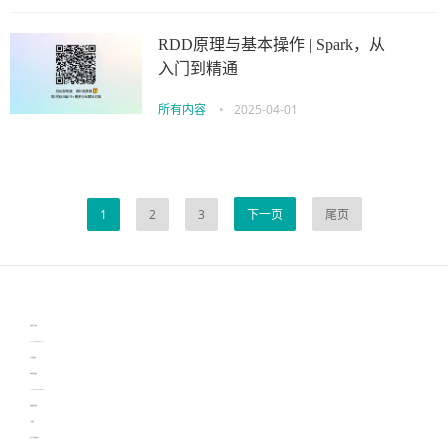
RDD原理与基本操作 | Spark，从
入门到精通
所有内容
•
2025-04-01
1
2
3
下一页
尾页
伙伴云
3D视觉相机资讯
协作机器人资讯
learn english in singapore
生产管理资讯
物流供应链资讯
experiment record software
新加坡英语培训
工单管理
电子元器件资讯中心