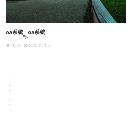
oa系统
oa系统
">
1064
2025-04-03
伙伴云
3D视觉相机资讯
协作机器人资讯
learn english in singapore
生产管理资讯
物流供应链资讯
experiment record software
新加坡英语培训
工单管理
电子元器件资讯中心