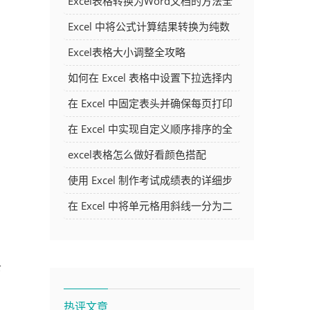
Excel表格转换为Word文档的方法全
解析
Excel 中将公式计算结果转换为纯数
字的多种方法
Excel表格大小调整全攻略
如何在 Excel 表格中设置下拉选择内
容
在 Excel 中固定表头并确保每页打印
时都显示表头的方法详解
在 Excel 中实现自定义顺序排序的全
面指南
excel表格怎么做好看颜色搭配
使用 Excel 制作考试成绩表的详细步
骤及技巧
在 Excel 中将单元格用斜线一分为二
的方法详解
下
热评文章