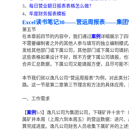
3、
每日营业额日报表表格怎么做？
4、
年度财务报表模板
Excel读书笔记30——营运周报表——
第五节
在本章前四节的内容中，我们通过
案例
详细展示了四
不需要编制者之外的其他人参与填写的独立编制模式
发给其他部门或下属公司，其他部门或下属公司填好
这些表格如果设计不好，既不方便下属公司填报，也
合并汇总数据，下属公司又能填报方便，且尽可能不
本节我们就以逸凡公司“营运周报表”为例，对此类
路。这一节是第二章第三节理念和方法的具体应用，
一、工作需求
【
案例
5-5】逸凡公司为集团公司，下辖矿井十余
属矿井本周（上周六到本周五）的营运数据：进尺、
算完成进度。逸凡公司财务人员收集下属矿井的上述