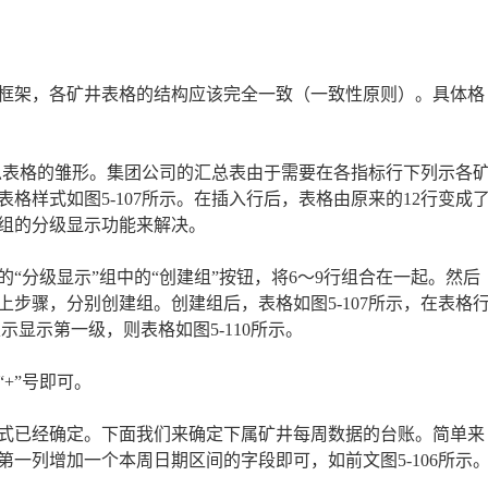
框架，各矿井表格的结构应该完全一致（一致性原则）。具体格
汇总表格的雏形。集团公司的汇总表由于需要在各指标行下列示各
格样式如图5-107所示。在插入行后，表格由原来的12行变成
分组的分级显示功能来解决。
“分级显示”组中的“创建组”按钮，将6～9行组合在一起。然后
复以上步骤，分别创建组。创建组后，表格如图5-107所示，在表格
示显示第一级，则表格如图5-110所示。
+”号即可。
式已经确定。下面我们来确定下属矿井每周数据的台账。简单来
一列增加一个本周日期区间的字段即可，如前文图5-106所示