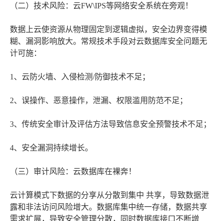
（二）技术风险：云FW\IPS等网络安全系统在旁观！
数据上云使资源从物理固定到逻辑虚拟，安全边界变得模
糊、漏洞影响放大。常规技术手段对云数据库安全问题无
计可施：
1、云防火墙、入侵检测/防御技术不足；
2、误操作、恶意操作，泄漏、权限滥用防范不足；
3、传统安全审计及评估方法导致信息安全预警技术不足；
4、安全漏洞持续增长。
（三）审计风险：云数据库在裸奔！
云计算模式下数据的分享从分散到集中 共享，导致数据泄
露和非法访问风险增大。数据库集中统一存储，数据共享
需求扩展，导致安全管理分散，同时数据库接口不断增