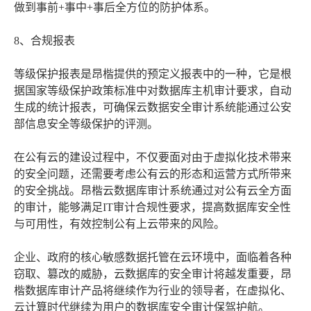
做到事前+事中+事后全方位的防护体系。
8、合规报表
等级保护报表是昂楷提供的预定义报表中的一种，它是根
据国家等级保护政策标准中对数据库主机审计要求，自动
生成的统计报表，可确保云数据安全审计系统能通过公安
部信息安全等级保护的评测。
在公有云的建设过程中，不仅要面对由于虚拟化技术带来
的安全问题，还需要考虑公有云的形态和运营方式所带来
的安全挑战。昂楷云数据库审计系统通过对公有云全方面
的审计，能够满足IT审计合规性要求，提高数据库安全性
与可用性，有效控制公有上云带来的风险。
企业、政府的核心敏感数据托管在云环境中，面临着各种
窃取、篡改的威胁，云数据库的安全审计将越发重要，昂
楷数据库审计产品将继续作为行业的领导者，在虚拟化、
云计算时代继续为用户的数据库安全审计保驾护航。