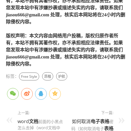
有，本站不拥有其著作权，亦不承担相应法律责任。如果
您发现本站中有涉嫌抄袭或描述失实的内容，请联系我们
jiasou666@gmail.com 处理，核实后本网站将在24小时内删
除侵权内容。
版权声明：本文内容由网络用户投稿，版权归原作者所
有，本站不拥有其著作权，亦不承担相应法律责任。如果
您发现本站中有涉嫌抄袭或描述失实的内容，请联系我们
jiasou666@gmail.com 处理，核实后本网站将在24小时内删
除侵权内容。
标签：
Free Style
昂楷
护航
上一篇:
下一篇:
word
文档
如何取消
电子表格
前面的小黑点
密
怎么去掉（word文档中
表格
码（如何取消电子