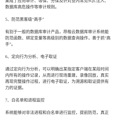
集成了应用审计、等保、分保及针对业内常见SQL注入、
数据库高危操作等审计规则。
5、防范黑客级“高手”
有别于一般的数据库审计产品，昂楷云数据库审计系统能
防范函数、绑定变量等高级别的数据查询操作，善于抓“高
手”。
6、定向行为分析、电子取证
通过定向行为分析，可以明确出某指定客户端在某段时间
内所有的操作记录，从而进行现场重建，录像回放，真实
再现完整操作过程，进行电子取证，为溯源和取证提供有
力的证据。
7、白名单和进程监控
系统能够对非法进程和白名单进行监控，提前防范，真正