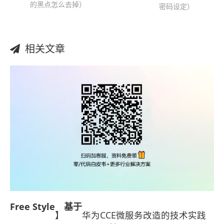
的黑点怎么去掉）
密码设定）
相关文章
Free Style
基于
】
华为CCE微服务改造的技术实践