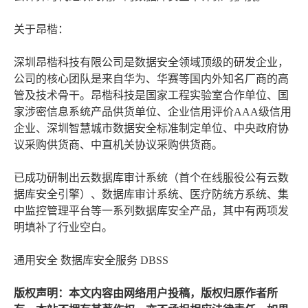
关于昂楷：
深圳昂楷科技有限公司是数据安全领域顶级的研发企业，
公司的核心团队是来自华为、华赛等国内外知名厂商的高
管及技术骨干。昂楷科技是国家工程实验室合作单位、国
家涉密信息系统产品供货单位、企业信用评价AAA级信用
企业、深圳智慧城市数据安全标准制定单位、中央政府协
议采购供货商、中直机关协议采购供货商。
已成功研制出云数据库审计系统（首个在线服役公有云数
据库安全引擎）、数据库审计系统、医疗防统方系统、集
中监控管理平台等一系列数据库安全产品，其中有两项发
明填补了行业空白。
通用安全 数据库安全服务 DBSS
版权声明：本文内容由网络用户投稿，版权归原作者所