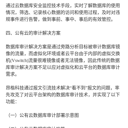
通过云数据库安全监控技术手段，实时了解数据库的使用
情况，筛选、记录核心数据的访问和使用过程，及时对违
规事件进行告警，做到事前、事中、事后的有效管控。
四、公有云的审计解决方案
数据库审计解决方案是通过旁路分析目标被审计数据库镜
像的流量，而虚拟化环境或者云平台由于内部的虚拟交换
机(Vswitch)流量很难镜像或者无法镜像，因此传统的数据
库审计解决方案不足以应对虚拟化和云平台的数据库审计
需求。
昂楷科技通过报文引流技术解决“看不到”报文的问题，率
先攻克了对云平台架构的数据库审计技术，并实现了以下
功能：
（一）公有云数据库审计部署示意图