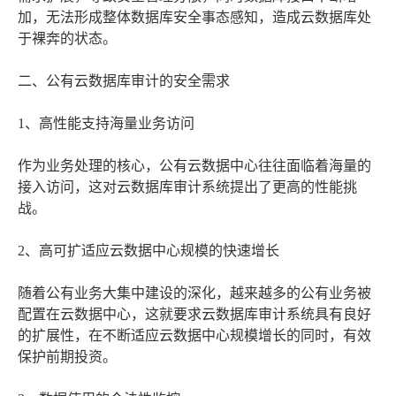
加，无法形成整体数据库安全事态感知，造成云数据库处
于裸奔的状态。
二、公有云数据库审计的安全需求
1、高性能支持海量业务访问
作为业务处理的核心，公有云数据中心往往面临着海量的
接入访问，这对云数据库审计系统提出了更高的性能挑
战。
2、高可扩适应云数据中心规模的快速增长
随着公有业务大集中建设的深化，越来越多的公有业务被
配置在云数据中心，这就要求云数据库审计系统具有良好
的扩展性，在不断适应云数据中心规模增长的同时，有效
保护前期投资。