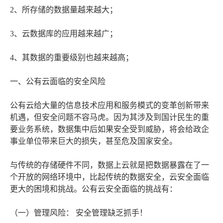
2、所存储的数据量越来越大；
3、云数据库的应用越来越广；
4、其数据的重要级别也越来越高；
一、公有云面临的安全风险
公有云给大量的信息技术应用和服务模式的变革创新带来
机遇，但安全问题不容马虎。因为其涉及到国计民生的重
要业务系统，数据集中后如果安全受到威胁，将会给政企
事业单位带来巨大的损失，甚至危及国家安全。
与传统的存储硬件不同，数据上云就是把数据暴露在了一
个开放的网络环境中，比起传统的数据安全，云安全面临
更大的困境和挑战。公有云安全面临的挑战有：
（一）管理风险： 安全管理缺乏抓手！