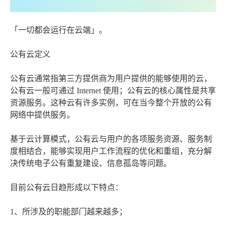
「一切都会运行在云端」。
公有云定义
公有云通常指第三方提供商为用户提供的能够使用的云，
公有云一般可通过 Internet 使用；公有云的核心属性是共享
资源服务。这种云有许多实例，可在当今整个开放的公有
网络中提供服务。
基于云计算模式，公有云与用户的各项服务资源、服务制
度相结合，能够实现用户工作流程的优化和重组，充分解
决传统电子公有重复建设、信息孤岛等问题。
目前公有云日趋形成以下特点：
1、所涉及的职能部门越来越多；