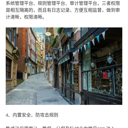
系统管理平台、规则管理平台、审计管理平台，三者权限
是相互隔离的，而且有日志记录、方便互相监督，做到审
计清晰，权限清晰。
4、内置安全、防攻击规则