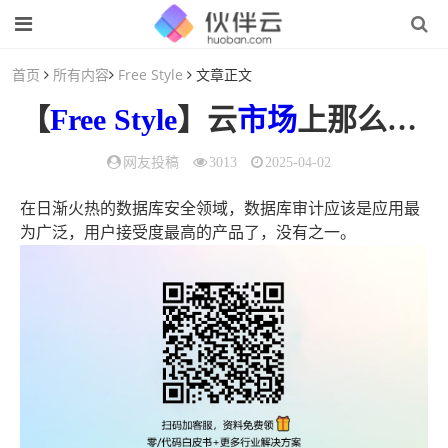
首页
所有内容
Free Style
文章正文
【
Free Style
】云
市场
上那么多审计产品，到底该怎么选？
网友投稿
3013
2025-04-02
在日渐火热的数据库安全领域，数据库审计应该是应用最
为广泛，用户接受度最高的产品了，没有之一。