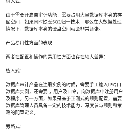
植入式：
由于需要开启自审计功能，需要占用大量数据库本身的存
储空间，如果同时缺乏SQL归一技术，那么在大数据处理
情况下，数据库本身的硬盘空间就会非常紧张。
产品易用性方面的表现
两者在配置和操作的易用性方面也存在较大差异：
植入式：
数据库审计产品在注册实例的时候，需要手工输入IP端口
数据库实例，还需要sys用户及口令，向数据库中注册用户
及程序。另一方面，如果是基于正则式的规则配置，需要
数据库管理人员具备一定的技术能力，深度参与规则和策
略的配置定义。
旁路式：