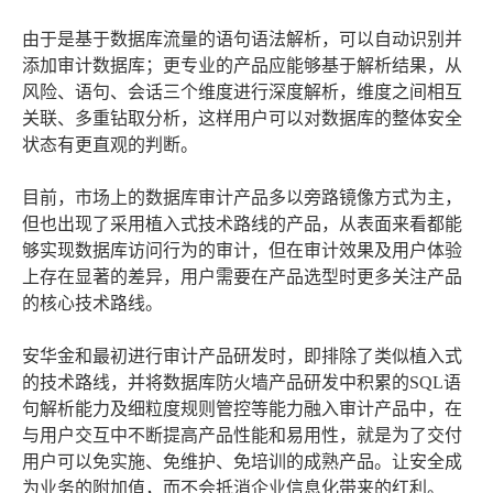
由于是基于数据库流量的语句语法解析，可以自动识别并
添加审计数据库；更专业的产品应能够基于解析结果，从
风险、语句、会话三个维度进行深度解析，维度之间相互
关联、多重钻取分析，这样用户可以对数据库的整体安全
状态有更直观的判断。
目前，市场上的数据库审计产品多以旁路镜像方式为主，
但也出现了采用植入式技术路线的产品，从表面来看都能
够实现数据库访问行为的审计，但在审计效果及用户体验
上存在显著的差异，用户需要在产品选型时更多关注产品
的核心技术路线。
安华金和最初进行审计产品研发时，即排除了类似植入式
的技术路线，并将数据库防火墙产品研发中积累的SQL语
句解析能力及细粒度规则管控等能力融入审计产品中，在
与用户交互中不断提高产品性能和易用性，就是为了交付
用户可以免实施、免维护、免培训的成熟产品。让安全成
为业务的附加值，而不会抵消企业信息化带来的红利。