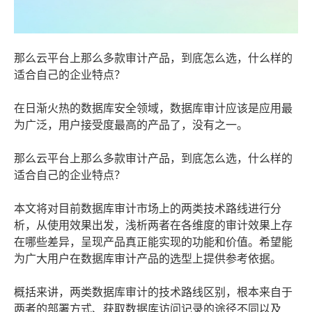
那么云平台上那么多款审计产品，到底怎么选，什么样的
适合自己的企业特点？
在日渐火热的数据库安全领域，数据库审计应该是应用最
为广泛，用户接受度最高的产品了，没有之一。
那么云平台上那么多款审计产品，到底怎么选，什么样的
适合自己的企业特点？
本文将对目前数据库审计市场上的两类技术路线进行分
析，从使用效果出发，浅析两者在各维度的审计效果上存
在哪些差异，呈现产品真正能实现的功能和价值。希望能
为广大用户在数据库审计产品的选型上提供参考依据。
概括来讲，两类数据库审计的技术路线区别，根本来自于
两者的部署方式、获取数据库访问记录的途径不同以及