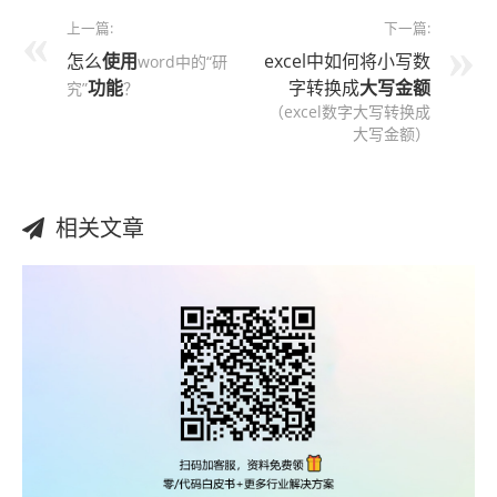
上一篇:
下一篇:
怎么
使用
excel中如何将小写数
word中的“研
功能
字转换成
大写
金额
究”
？
（excel数字大写转换成
大写金额）
相关文章