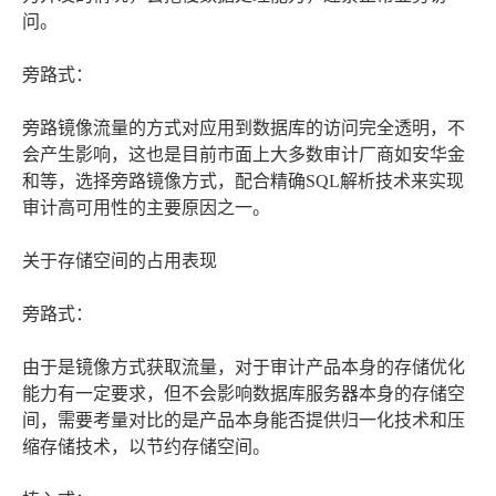
问。
旁路式：
旁路镜像流量的方式对应用到数据库的访问完全透明，不
会产生影响，这也是目前市面上大多数审计厂商如安华金
和等，选择旁路镜像方式，配合精确SQL解析技术来实现
审计高可用性的主要原因之一。
关于存储空间的占用表现
旁路式：
由于是镜像方式获取流量，对于审计产品本身的存储优化
能力有一定要求，但不会影响数据库服务器本身的存储空
间，需要考量对比的是产品本身能否提供归一化技术和压
缩存储技术，以节约存储空间。