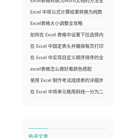
Excel表格转换为Word文档的方法全
解析
Excel 中将公式计算结果转换为纯数
字的多种方法
Excel表格大小调整全攻略
如何在 Excel 表格中设置下拉选择内
容
在 Excel 中固定表头并确保每页打印
是
时都显示表头的方法详解
在 Excel 中实现自定义顺序排序的全
面指南
excel表格怎么做好看颜色搭配
使用 Excel 制作考试成绩表的详细步
骤及技巧
在 Excel 中将单元格用斜线一分为二
个
的方法详解
。
热评文章