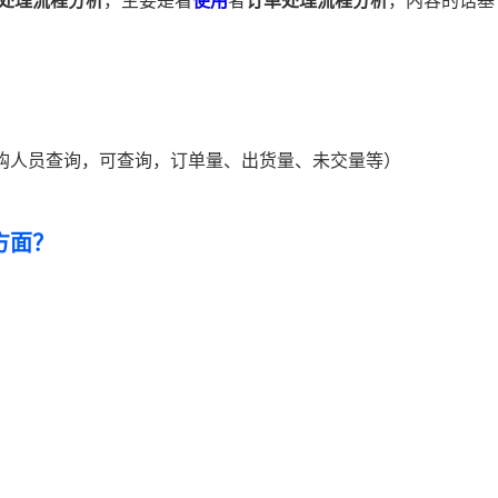
处理流程分析
，主要是看
使用
者
订单处理流程分析
，内容的话基
采购人员查询，可查询，订单量、出货量、未交量等）
方面？