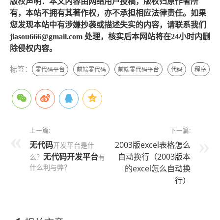
版权声明：本文内容由网络用户投稿，版权归原作者所
有，本站不拥有其著作权，亦不承担相应法律责任。如果
您发现本站中有涉嫌抄袭或描述失实的内容，请联系我们
jiasou666@gmail.com 处理，核实后本网站将在24小时内删
除侵权内容。
标签：
零代码平台
前端零代码
前端零代码平台
代码
程序
上一篇:
下一篇:
无代码
2003版excel表格怎么
开发平台是什
无代码开发平台
自动换行（2003版本
么？
有
什么利与弊？
的excel怎么自动换
行）