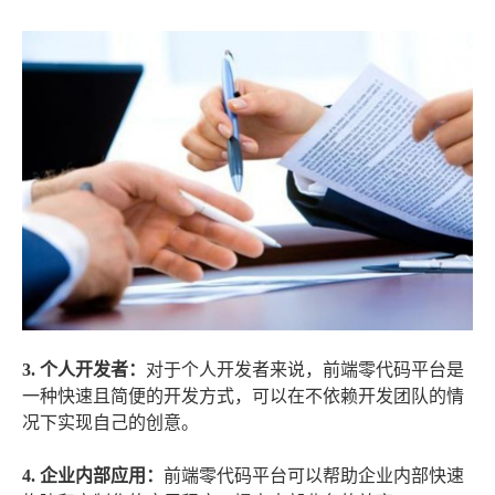
3. 个人开发者：
对于个人开发者来说，前端零代码平台是
一种快速且简便的开发方式，可以在不依赖开发团队的情
况下实现自己的创意。
4. 企业内部应用：
前端零代码平台可以帮助企业内部快速