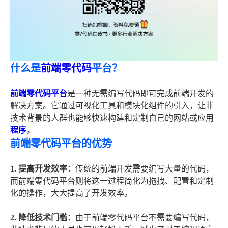
什么是
前端零代码
平台？
前端零代码平台
是一种无需编写代码即可完成前端开发的
解决方案。它通过可视化工具和模块化组件的引入，让非
技术背景的人群也能够快速构建和定制自己的网站或应用
程序
。
前端零代码平台的优势
1. 提高开发效率：
传统的前端开发需要编写大量的代码，
而前端零代码平台则将这一过程简化为拖拽、配置和定制
化的操作，大大提高了开发效率。
2. 降低技术门槛：
由于前端零代码平台不需要编写代码，