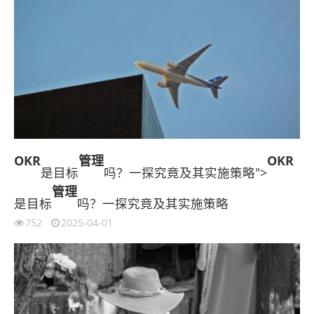
OKR
管理
OKR
是目标
吗？一探究竟及其实施策略">
管理
是目标
吗？一探究竟及其实施策略
752
2025-04-01