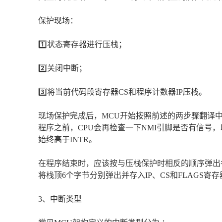
保护现场：
1️⃣状态寄存器进行压栈；
2️⃣关闭中断；
3️⃣将当前代码段寄存器CS和程序计数器IP压栈。
现场保护完成后，MCU开始按照前述的两步骤翻译
程序之前，CPU会再检查一下NMI引脚是否有信号，
始终高于INTR。
在程序结束时，应该按与压栈保护时相反的顺序弹出
将栈顶6个字节分别弹出并存入IP、CS和FLAGS寄
3、中断类型