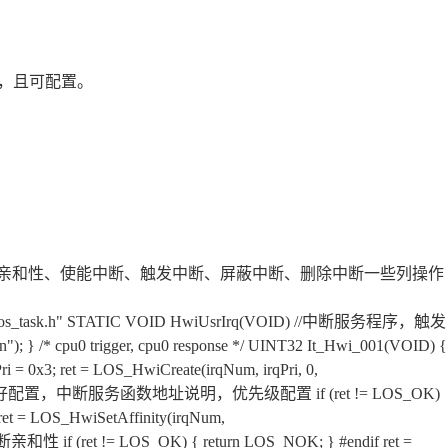
，且可配置。
中断亲和性、使能中断、触发中断、屏蔽中断、删除中断一些列操作
nclude "los_task.h" STATIC VOID HwiUsrIrq(VOID) //中断服务程序，触发
 } /* cpu0 trigger, cpu0 response */ UINT32 It_Hwi_001(VOID) {
i = 0x3; ret = LOS_HwiCreate(irqNum, irqPri, 0,
断，中断好配置，中断服务函数地址说明，优先级配置 if (ret != LOS_OK)
t = LOS_HwiSetAffinity(irqNum,
性 if (ret != LOS_OK) { return LOS_NOK; } #endif ret =