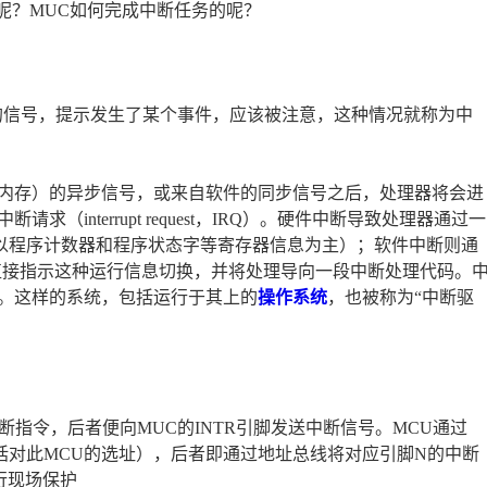
呢？MUC如何完成中断任务的呢？
或软件的信号，提示发生了某个事件，应该被注意，这种情况就称为中
内存）的异步信号，或来自软件的同步信号之后，处理器将会进
interrupt request，IRQ）。硬件中断导致处理器通过一
执行状态（以程序计数器和程序状态字等寄存器信息为主）；软件中断则通
直接指示这种运行信息切换，并将处理导向一段中断处理代码。
。这样的系统，包括运行于其上的
操作系统
，也被称为“中断驱
指令，后者便向MUC的INTR引脚发送中断信号。MCU通过
包括对此MCU的选址），后者即通过地址总线将对应引脚N的中断
行现场保护