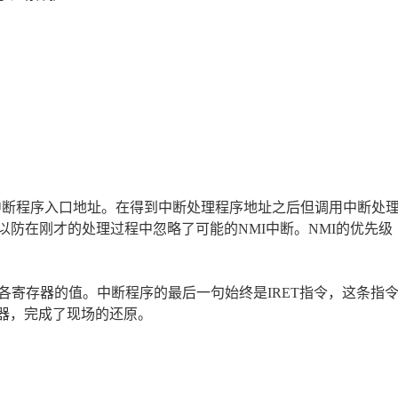
中断程序入口地址。在得到中断处理程序地址之后但调用中断处
以防在刚才的处理过程中忽略了可能的NMI中断。NMI的优先级
各寄存器的值。中断程序的最后一句始终是IRET指令，这条指
存器，完成了现场的还原。