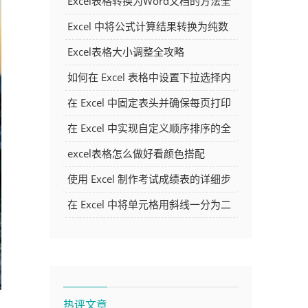
Excel表格转换为Word文档的方法全
解析
Excel 中将公式计算结果转换为纯数
字的多种方法
Excel表格大小调整全攻略
如何在 Excel 表格中设置下拉选择内
容
在 Excel 中固定表头并确保每页打印
时都显示表头的方法详解
在 Excel 中实现自定义顺序排序的全
面指南
excel表格怎么做好看颜色搭配
使用 Excel 制作考试成绩表的详细步
骤及技巧
在 Excel 中将单元格用斜线一分为二
的方法详解
热评文章