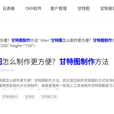
云表格
OKR软件
客户管理
甘特图
定制家
方便？
甘特图制作
方法" title="
甘特图
怎么制作更方便？
甘特图制作
"200" height="150">
图
怎么制作更方便？
甘特图制作
方法
025-03-31
特图怎么制作更方便？甘特图制作方法。其实现在制作甘特图的方式有多
接使用表格的方式来制作，或者是使用一些线上工具来制作甘特图都是可
对于甘特图制作方式给大家详细的分享一...
甘特图制作
甘特图
甘特图工具