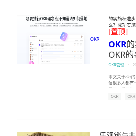
的实施标准步骤
么？成功实施落地O
[置顶]
OKR
OKR
的
OKR
OKR管理
•
2
本文关于okr
信很多人都有
员工一起工作，
OKR
OK
乐观锁与悲