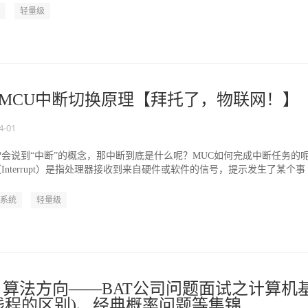
轻量级
S——MCU中断切换原理【拜托了，物联网！】
4-01
常会说到“中断”的概念，那中断到底是什么呢？MUC如何完成中断任务的
Interrupt）是指处理器接收到来自硬件或软件的信号，提示发生了某个事
系统
轻量级
thm：算法方向——BAT公司问题面试之计算机
线程的区别)、经典概率问题等集锦