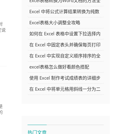
Excel表格转换为Word文档的方法全
解析
Excel 中将公式计算结果转换为纯数
字的多种方法
Excel表格大小调整全攻略
对
定说
如何在 Excel 表格中设置下拉选择内
容
在 Excel 中固定表头并确保每页打印
时都显示表头的方法详解
在 Excel 中实现自定义顺序排序的全
面指南
excel表格怎么做好看颜色搭配
使用 Excel 制作考试成绩表的详细步
骤及技巧
在 Excel 中将单元格用斜线一分为二
的方法详解
是
的
热门文章