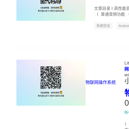
文章目录 I 高性能音
: 1. 普通音频功能 :
系统优化
Andro
L
网
wi
物联网操作系统
所
1