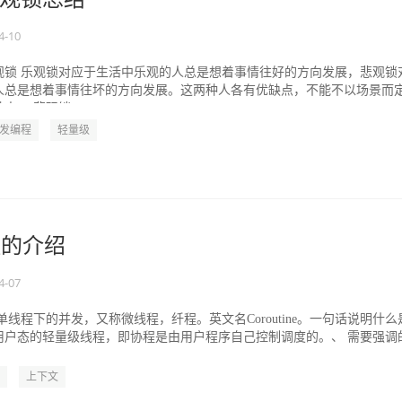
4-10
观锁 乐观锁对应于生活中乐观的人总是想着事情往好的方向发展，悲观锁
人总是想着事情往坏的方向发展。这两种人各有优缺点，不能不以场景而
。 悲观锁...
发编程
轻量级
协程的介绍
4-07
单线程下的并发，又称微线程，纤程。英文名Coroutine。一句话说明什么
用户态的轻量级线程，即协程是由用户程序自己控制调度的。、 需要强调
上下文