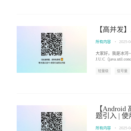
【高并发】
所有内容
•
2025-0
大家好，我是冰河~~ AQ
J.U.C（java.ut
轻量级
信号量
【Andro
题引入 | 
所有内容
•
2025-0