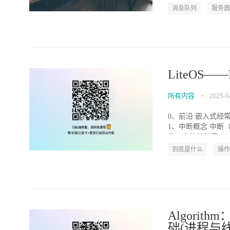
消息队列
服务器
LiteO
所有内容
•
2025-0
0、前沿 嵌入式经
1、中断概念 中断（
件，应该被注意...
到底是什么
操作
Algori
础(进程与