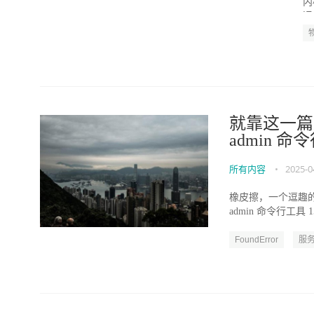
内
运
就靠这一篇文章
admin 
所有内容
•
2025-0
橡皮擦，一个逗趣的互
admin 命令行工具 15.1
FoundError
服