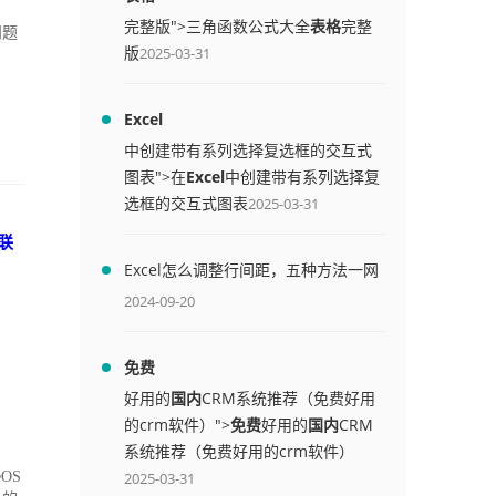
完整版">三角函数公式大全
表格
完整
问题
版
2025-03-31
Excel
中创建带有系列选择复选框的交互式
图表">在
Excel
中创建带有系列选择复
选框的交互式图表
2025-03-31
联
Excel怎么调整行间距，五种方法一网
打尽
2024-09-20
免费
好用的
国内
CRM系统推荐（免费好用
的crm软件）">
免费
好用的
国内
CRM
系统推荐（免费好用的crm软件）
OS
2025-03-31