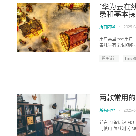
[华为云在线
录和基本操
所有内容
•
2025-0
用户类型 root用
害几乎有无限的能力
比较有...
程序设计
Linu
两款常用的 
所有内容
•
2025-0
前言 预备知识 MQT
门使用 负载测试 MQT