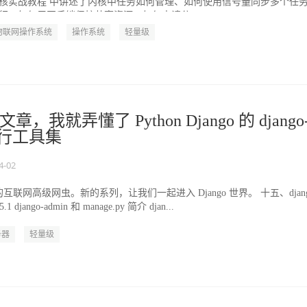
核实战教程 中讲述了内核中任务如何管理、如何使用信号量同步多个任
行，如何用互斥锁保护共享资源，如何申请分...
物联网操作系统
操作系统
轻量级
，我就弄懂了 Python Django 的 django
命令行工具集
4-02
联网高级网虫。新的系列，让我们一起进入 Django 世界。 十五、djang
 django-admin 和 manage.py 简介 djan...
务器
轻量级