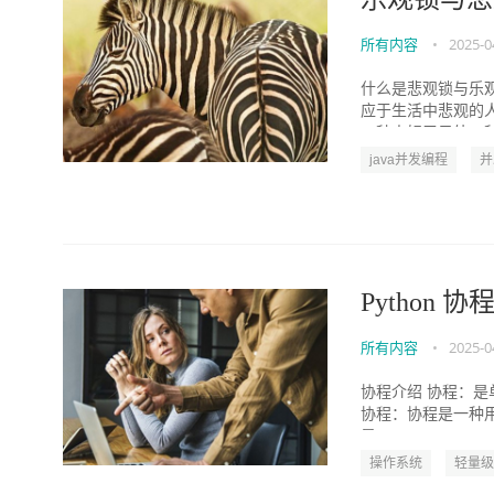
所有内容
•
2025-0
什么是悲观锁与乐
应于生活中悲观的
一种人好于另外一种人
java并发编程
并
Python 
所有内容
•
2025-0
协程介绍 协程：是
协程：协程是一种
是： #1. pyth...
操作系统
轻量级