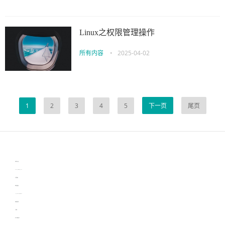
Linux之权限管理操作
所有内容
•
2025-04-02
1
2
3
4
5
下一页
尾页
伙伴云
3D视觉相机资讯
协作机器人资讯
learn english in singapore
生产管理资讯
物流供应链资讯
experiment record software
新加坡英语培训
工单管理
电子元器件资讯中心