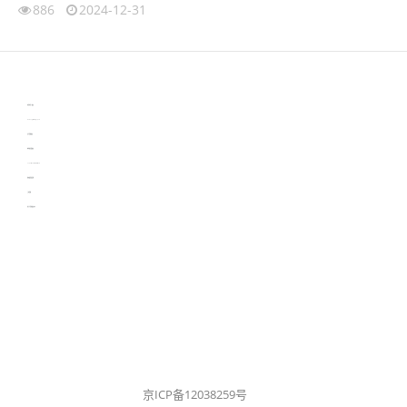
886
2024-12-31
伙伴云
3D视觉相机资讯
协作机器人资讯
learn english in singapore
生产管理资讯
物流供应链资讯
experiment record software
新加坡英语培训
工单管理
电子元器件资讯中心
京ICP备12038259号