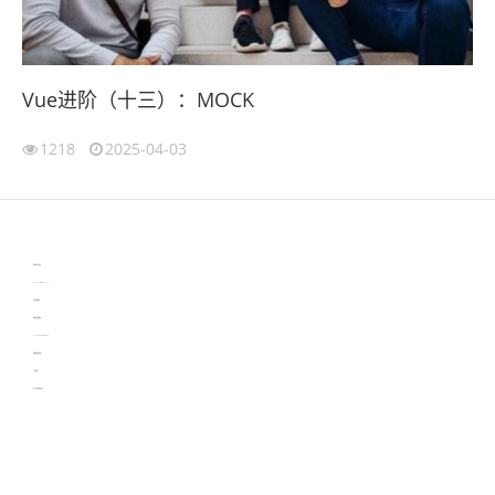
Vue进阶（十三）：MOCK
1218
2025-04-03
伙伴云
3D视觉相机资讯
协作机器人资讯
learn english in singapore
生产管理资讯
物流供应链资讯
experiment record software
新加坡英语培训
工单管理
电子元器件资讯中心