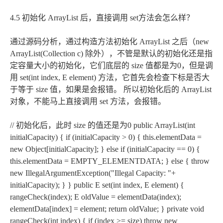
4.5 初始化 ArrayList 后，直接调用 set方法会怎么样？
通过源码分析，通过构造方法初始化 ArrayList 之后（new
ArrayList(Collection
c) 除外），不管是默认的初始化还是指
定容量大小的初始化，它们底层的 size 值都是为0，但是调
用 set(int index, E element) 方法，它首先会检查下标是否大
于等于 size 值，如果是会报错。 所以初始化后的 ArrayList
对象，不能马上直接调用 set 方法，会报错。
// 初始化后，此时 size 的值还是为0 public ArrayList(int
initialCapacity) { if (initialCapacity > 0) { this.elementData =
new Object[initialCapacity]; } else if (initialCapacity == 0) {
this.elementData = EMPTY_ELEMENTDATA; } else { throw
new IllegalArgumentException("Illegal Capacity: "+
initialCapacity); } } public E set(int index, E element) {
rangeCheck(index); E oldValue = elementData(index);
elementData[index] = element; return oldValue; } private void
rangeCheck(int index) { if (index >= size) throw new