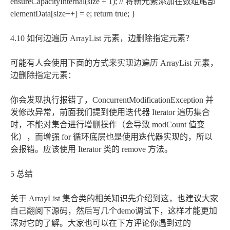
ensureCapacityInternal(size + 1); // 将新元素添加在数组尾部
elementData[size++] = e; return true; }
4.10 如何边遍历 ArrayList 元素，边删除指定元素？
可能有人会使用下面的方式来实现边遍历 ArrayList 元素，
边删除指定元素：
你会发现执行报错了，ConcurrentModificationException 并
发修改异常，前面我们提到使用迭代器 Iterator 遍历集合
时，不能对集合进行增删操作（会导致 modCount 值变
化），而增强 for 循环底层也是使用迭代器实现的，所以
会报错。应该使用 Iterator 类的 remove 方法。
5 总结
关于 ArrayList 集合类的相关知识先介绍到这，也建议大家
自己翻阅下源码，然后写几个demo调试下，这样才能更加
深对它的了解。大家也可以在下方评论你遇到过的