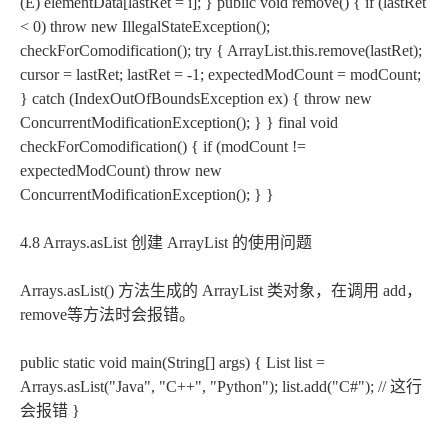
(E) elementData[lastRet = i]; } public void remove() { if (lastRet
< 0) throw new IllegalStateException();
checkForComodification(); try { ArrayList.this.remove(lastRet);
cursor = lastRet; lastRet = -1; expectedModCount = modCount;
} catch (IndexOutOfBoundsException ex) { throw new
ConcurrentModificationException(); } } final void
checkForComodification() { if (modCount !=
expectedModCount) throw new
ConcurrentModificationException(); } }
4.8 Arrays.asList 创建 ArrayList 的使用问题
Arrays.asList() 方法生成的 ArrayList 类对象，在调用 add，
remove等方法时会报错。
public static void main(String[] args) { List
list =
Arrays.asList("Java", "C++", "Python"); list.add("C#"); // 这行
会报错 }