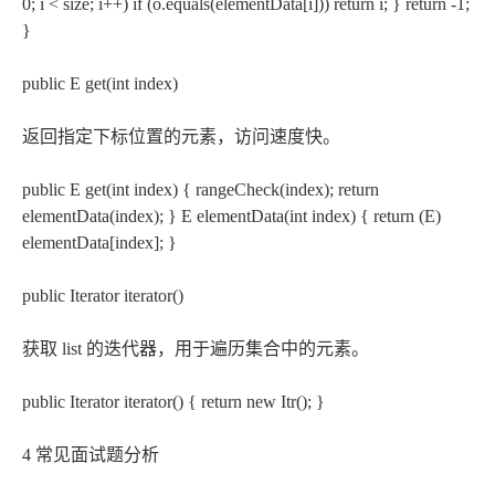
0; i < size; i++) if (o.equals(elementData[i])) return i; } return -1;
}
public E get(int index)
返回指定下标位置的元素，访问速度快。
public E get(int index) { rangeCheck(index); return
elementData(index); } E elementData(int index) { return (E)
elementData[index]; }
public Iterator
iterator()
获取 list 的迭代器，用于遍历集合中的元素。
public Iterator
iterator() { return new Itr(); }
4 常见面试题分析