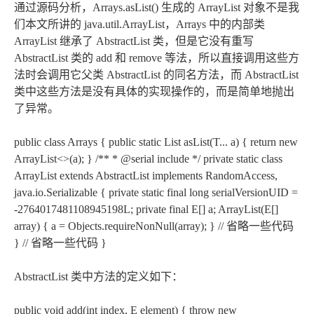
通过源码分析，Arrays.asList() 生成的 ArrayList 对象不是我
们本文所讲的 java.util.ArrayList，Arrays 中的内部类
ArrayList 继承了 AbstractList 类，但是它没有重写
AbstractList 类的 add 和 remove 等法，所以直接调用这些方
法时会调用它父类 AbstractList 的同名方法，而 AbstractList
类中这些方法是没有具体的实现操作的，而是简单地抛出
了异常。
public class Arrays { public static
List
asList(T... a) { return new
ArrayList<>(a); } /** * @serial include */ private static class
ArrayList
extends AbstractList
implements RandomAccess,
java.io.Serializable { private static final long serialVersionUID =
-2764017481108945198L; private final E[] a; ArrayList(E[]
array) { a = Objects.requireNonNull(array); } // 省略一些代码
} // 省略一些代码 }
AbstractList 类中方法的定义如下：
public void add(int index, E element) { throw new