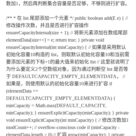
数加1，然后再判断集合容量是否足够，不够则进行扩容。
/** * 在 list 尾部添加一个元素 */ public boolean add(E e) { //
修改操作次数，并且是否进行扩容操作
ensureCapacityInternal(size + 1); // 将新元素添加在数组尾部
elementData[size++] = e; return true; } private void
ensureCapacityInternal(int minCapacity) { // 如果是采用默认
初始化容量10构造的 list，则取默认初始化容量10和当前需
要添加元素的下标+1的最大值来初始化 list // 这里就说明了
为什么要定义2个空数组对象，因为通过判断空 list 是否等
于 DEFAULTCAPACITY_EMPTY_ELEMENTDATA， //
如果是，则使用默认的初始化容量10来进行扩容 if
(elementData ==
DEFAULTCAPACITY_EMPTY_ELEMENTDATA) {
minCapacity = Math.max(DEFAULT_CAPACITY,
minCapacity); } ensureExplicitCapacity(minCapacity); } private
void ensureExplicitCapacity(int minCapacity) { // 修改次数加1
modCount++; // overflow-conscious code if (minCapacity -
elementData.length > 0) // 扩容 grow(minCapacity); } private