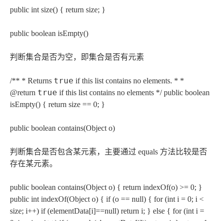
public int size() { return size; }
public boolean isEmpty()
判断集合是否为空，即集合是否有元素
true
/** * Returns
if this list contains no elements. * *
true
@return
if this list contains no elements */ public boolean
isEmpty() { return size == 0; }
public boolean contains(Object o)
判断集合是否包含某元素，主要通过 equals 方法比较是否
存在某元素。
public boolean contains(Object o) { return indexOf(o) >= 0; }
public int indexOf(Object o) { if (o == null) { for (int i = 0; i <
size; i++) if (elementData[i]==null) return i; } else { for (int i =