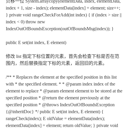
贝移一位 System.arraycopy(elementData, index, elementData,
index + 1, size - index); elementData[index] = element; size++;
} private void rangeCheckForAdd(int index) { if (index > size ||
index < 0) throw new
IndexOutOfBoundsException(outOfBoundsMsg(index)); }
public E set(int index, E element)
修改 list 指定下标位置的元素，首先会检查下标是否在范
围内，然后替换指定下标的元素，返回旧的元素。
/** * Replaces the element at the specified position in this list
with * the specified element. * * @param index index of the
element to replace * @param element element to be stored at the
specified position * @return the element previously at the
specified position * @throws IndexOutOfBoundsException
{@inheritDoc} */ public E set(int index, E element) {
rangeCheck(index); E oldValue = elementData(index);
elementData[index] = element; return oldValue; } private void