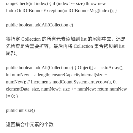
rangeCheck(int index) { if (index >= size) throw new
IndexOutOfBoundsException(outOfBoundsMsg(index)); }
public boolean addAll(Collection
c)
将指定 Collection 的所有元素添加到 list 的尾部中去，还是
先检查是否需要扩容，最后再将 Collection 集合拷贝到 list
尾部。
public boolean addAll(Collection
c) { Object[] a = c.toArray();
int numNew = a.length; ensureCapacityInternal(size +
numNew); // Increments modCount System.arraycopy(a, 0,
elementData, size, numNew); size += numNew; return numNew
!= 0; }
public int size()
返回集合中元素的个数