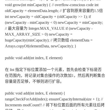
void grow(int minCapacity) { // overflow-conscious code int
oldCapacity = elementData.length; // 扩容到原来容量的1.5倍
int newCapacity = oldCapacity + (oldCapacity >> 1); if
(newCapacity - minCapacity < 0) newCapacity = minCapacity;
// 最大容量为 Integer.MAX_VALUE if (newCapacity -
MAX_ARRAY_SIZE > 0) newCapacity =
hugeCapacity(minCapacity); // 拷贝数组 elementData =
Arrays.copyOf(elementData, newCapacity); }
public void add(int index, E element)
在 list 指定下标位置添加一个元素，首先会检查下标是否
在范围内，将记录对集合操作的次数加1，然后再判断集合
容量是否足够，不够则进行扩容。
public void add(int index, E element) {
rangeCheckForAdd(index); ensureCapacityInternal(size + 1); //
Increments modCount!! // 将下标位置后面的所有元素往后拷