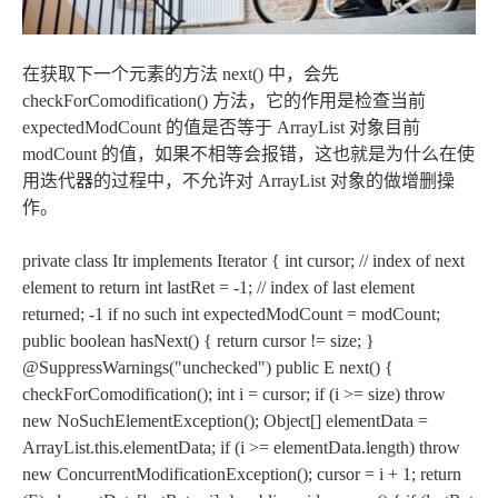
在获取下一个元素的方法 next() 中，会先
checkForComodification() 方法，它的作用是检查当前
expectedModCount 的值是否等于 ArrayList 对象目前
modCount 的值，如果不相等会报错，这也就是为什么在使
用迭代器的过程中，不允许对 ArrayList 对象的做增删操
作。
private class Itr implements Iterator
{ int cursor; // index of next
element to return int lastRet = -1; // index of last element
returned; -1 if no such int expectedModCount = modCount;
public boolean hasNext() { return cursor != size; }
@SuppressWarnings("unchecked") public E next() {
checkForComodification(); int i = cursor; if (i >= size) throw
new NoSuchElementException(); Object[] elementData =
ArrayList.this.elementData; if (i >= elementData.length) throw
new ConcurrentModificationException(); cursor = i + 1; return