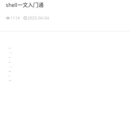
shell一文入门通
1114
2025-04-04
伙伴云
3D视觉相机资讯
协作机器人资讯
learn english in singapore
生产管理资讯
物流供应链资讯
experiment record software
新加坡英语培训
工单管理
电子元器件资讯中心