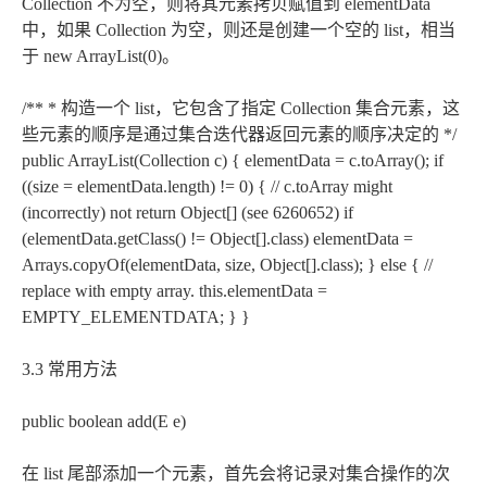
Collection 不为空，则将其元素拷贝赋值到 elementData
中，如果 Collection 为空，则还是创建一个空的 list，相当
于 new ArrayList(0)。
/** * 构造一个 list，它包含了指定 Collection 集合元素，这
些元素的顺序是通过集合迭代器返回元素的顺序决定的 */
public ArrayList(Collection
c) { elementData = c.toArray(); if
((size = elementData.length) != 0) { // c.toArray might
(incorrectly) not return Object[] (see 6260652) if
(elementData.getClass() != Object[].class) elementData =
Arrays.copyOf(elementData, size, Object[].class); } else { //
replace with empty array. this.elementData =
EMPTY_ELEMENTDATA; } }
3.3 常用方法
public boolean add(E e)
在 list 尾部添加一个元素，首先会将记录对集合操作的次