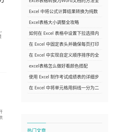
Excel表格转换为Word文档的方法全
解析
Excel 中将公式计算结果转换为纯数
字的多种方法
Excel表格大小调整全攻略
章，
如何在 Excel 表格中设置下拉选择内
模
容
在 Excel 中固定表头并确保每页打印
时都显示表头的方法详解
在 Excel 中实现自定义顺序排序的全
面指南
excel表格怎么做好看颜色搭配
使用 Excel 制作考试成绩表的详细步
骤及技巧
在 Excel 中将单元格用斜线一分为二
的方法详解
开
供
热门文章