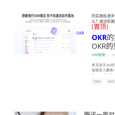
的实施标准步骤
么？成功实施落地O
[置顶]
OKR
OKR
的
OKR
OKR管理
•
2
本文关于okr
信很多人都有
员工一起工作，
OKR
OK
腾讯一面对 