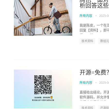
析回答这些
所有内容
•
2025-0
我是陈皮，一个在互联网
回复【资料】，即
板。 1 前...
技术资料
数组元
开源=免费
所有内容
•
2025-0
直接给出结论，开
软件源码，并允许
给用户使用的软件，
技术资料
开源软