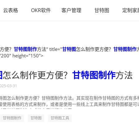
云表格
OKR软件
客户管理
甘特图
定制家
方便？
甘特图制作
方法" title="
甘特图
怎么制作更方便？
甘特图制作
"200" height="150">
图
怎么制作更方便？
甘特图制作
方法
025-03-31
特图怎么制作更方便？甘特图制作方法。其实现在制作甘特图的方式有多
接使用表格的方式来制作，或者是使用一些线上工具来制作甘特图都是可
对于甘特图制作方式给大家详细的分享一...
甘特图制作
甘特图
甘特图工具