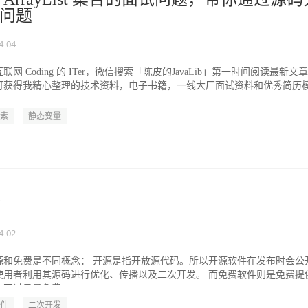
问题
4-04
 Coding 的 ITer，微信搜索「陈皮的JavaLib」第一时间阅读最新文
可获得我精心整理的技术资料，电子书籍，一线大厂面试资料和优秀简历
素
静态变量
？
4-02
源和免费是不同概念： 开源是指开放源代码。所以开源软件在发布时会公
使用者利用其源码进行优化、传播以及二次开发。 而免费软件则是免费提
不过虽是免费，...
件
二次开发