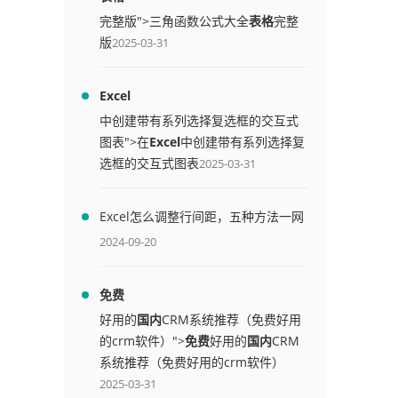
完整版">三角函数公式大全
表格
完整
版
2025-03-31
Excel
中创建带有系列选择复选框的交互式
图表">在
Excel
中创建带有系列选择复
选框的交互式图表
2025-03-31
Excel怎么调整行间距，五种方法一网
打尽
2024-09-20
免费
好用的
国内
CRM系统推荐（免费好用
的crm软件）">
免费
好用的
国内
CRM
系统推荐（免费好用的crm软件）
2025-03-31