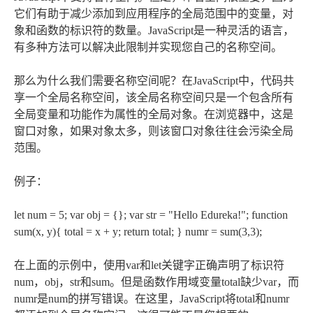
它们有助于减少添加到应用程序的全局范围中的变量，对
象和函数的标识符的数量。JavaScript是一种灵活的语言，
有多种方法可以解决此限制并实现您自己的名称空间。
那么为什么我们需要名称空间呢？在JavaScript中，代码共
享一个全局名称空间，该全局名称空间只是一个包含所有
全局变量和功能作为属性的全局对象。在浏览器中，这是
窗口对象，如果对象太多，则该窗口对象往往会污染全局
范围。
例子：
let num = 5; var obj = {}; var str = "Hello Edureka!"; function
sum(x, y){ total = x + y; return total; } numr = sum(3,3);
在上面的示例中，使用var和let关键字正确声明了标识符
num，obj，str和sum。但是函数作用域变量total缺少var，而
numr是num的拼写错误。在这里，JavaScript将total和numr