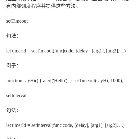
有内部调度程序并提供这些方法。
setTimeout
句法：
let timerId = setTimeout(func|code, [delay], [arg1], [arg2], ...)
例子：
function sayHi() { alert('Hello'); } setTimeout(sayHi, 1000);
setInterval
句法：
let timerId = setInterval(func|code, [delay], [arg1], [arg2], ...)