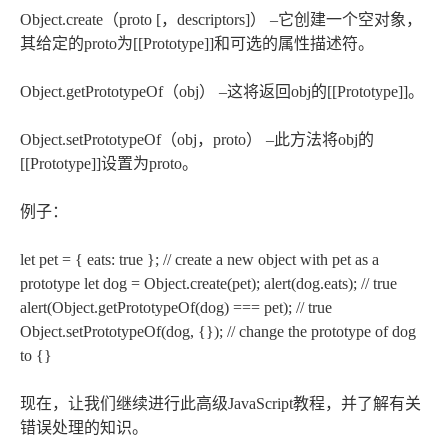
Object.create（proto [，descriptors]） –它创建一个空对象，
其给定的proto为[[Prototype]]和可选的属性描述符。
Object.getPrototypeOf（obj） –这将返回obj的[[Prototype]]。
Object.setPrototypeOf（obj，proto） –此方法将obj的
[[Prototype]]设置为proto。
例子：
let pet = { eats: true }; // create a new object with pet as a
prototype let dog = Object.create(pet); alert(dog.eats); // true
alert(Object.getPrototypeOf(dog) === pet); // true
Object.setPrototypeOf(dog, {}); // change the prototype of dog
to {}
现在，让我们继续进行此高级JavaScript教程，并了解有关
错误处理的知识。