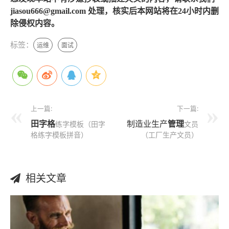
jiasou666@gmail.com 处理，核实后本网站将在24小时内删
除侵权内容。
标签：
运维
面试
上一篇:
下一篇:
田字格
制造业生产
管理
练字模板（田字
文员
格练字模板拼音）
（工厂生产文员）
相关文章