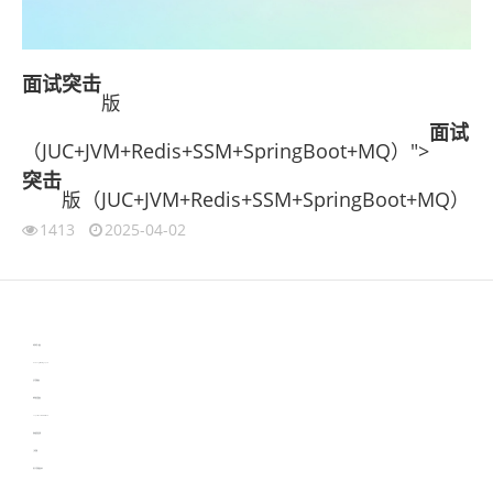
面试
突击
版
面试
（JUC+JVM+Redis+SSM+SpringBoot+MQ）">
突击
版（JUC+JVM+Redis+SSM+SpringBoot+MQ）
1413
2025-04-02
伙伴云
3D视觉相机资讯
协作机器人资讯
learn english in singapore
生产管理资讯
物流供应链资讯
experiment record software
新加坡英语培训
工单管理
电子元器件资讯中心