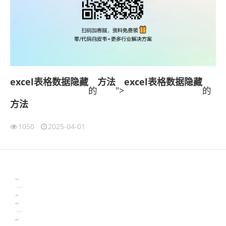
excel表格数据隐藏
方法
excel表格数据隐藏
的
">
的
方法
1050
2025-04-01
伙伴云
3D视觉相机资讯
协作机器人资讯
learn english in singapore
生产管理资讯
物流供应链资讯
experiment record software
新加坡英语培训