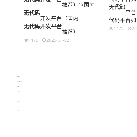
推荐）">国内
无代码
平台
无代码
开发平台（国内
代码平台如
无代码开发平台
1475
20
推荐）
1475
2025-04-02
伙伴云
3D视觉相机资讯
协作机器人资讯
learn english in singapore
生产管理资讯
物流供应链资讯
experiment record software
新加坡英语培训
工单管理
电子元器件资讯中心