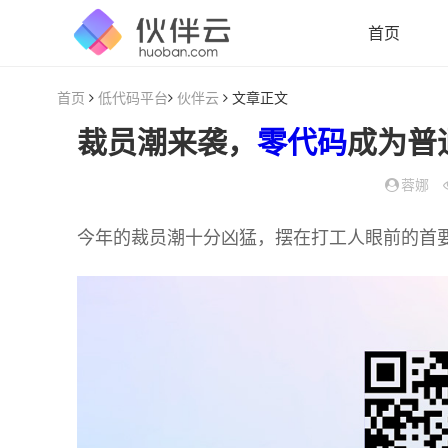
首页
首页
低代码平台
伙伴云
文章正文
裁员潮来袭，
零代码
成为普通
蓉娜
今年的裁员潮十分凶猛，摆在打工人眼前的首要