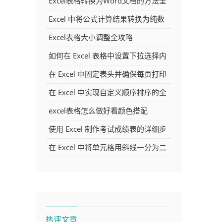
Excel表格转换为Word文档的方法全
解析
Excel 中将公式计算结果转换为纯数
字的多种方法
Excel表格大小调整全攻略
如何在 Excel 表格中设置下拉选择内
容
在 Excel 中固定表头并确保每页打印
时都显示表头的方法详解
在 Excel 中实现自定义顺序排序的全
面指南
excel表格怎么做好看颜色搭配
使用 Excel 制作考试成绩表的详细步
骤及技巧
在 Excel 中将单元格用斜线一分为二
的方法详解
热评文章