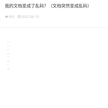
我的文档变成了乱码？（文档突然变成乱码）
905
2022-06-13
伙伴云
3D视觉相机资讯
协作机器人资讯
learn english in singapore
生产管理资讯
物流供应链资讯
experiment record software
新加坡英语培训
工单管理
电子元器件资讯中心