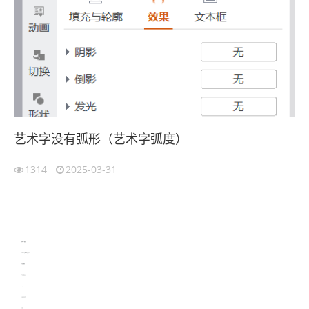
艺术字没有弧形（艺术字弧度）
1314
2025-03-31
伙伴云
3D视觉相机资讯
协作机器人资讯
learn english in singapore
生产管理资讯
物流供应链资讯
experiment record software
新加坡英语培训
工单管理