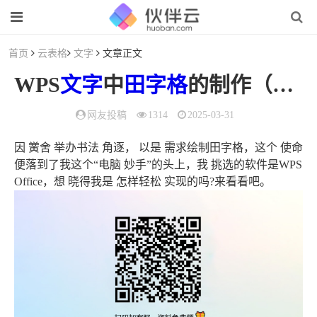
首页
云表格
文字
文章正文
WPS
文字
中
田字格
的制作（wps文档做
网友投稿
1314
2025-03-31
因 黉舍 举办书法 角逐， 以是 需求绘制田字格，这个 使命
便落到了我这个“电脑 妙手”的头上，我 挑选的软件是WPS
Office，想 晓得我是 怎样轻松 实现的吗?来看看吧。