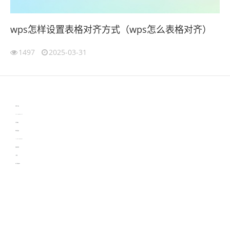
wps怎样设置表格对齐方式（wps怎么表格对齐）
1497
2025-03-31
伙伴云
3D视觉相机资讯
协作机器人资讯
learn english in singapore
生产管理资讯
物流供应链资讯
experiment record software
新加坡英语培训
工单管理
电子元器件资讯中心