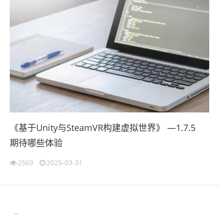
《基于Unity与SteamVR构建虚拟世界》 —1.7.5
期待哪些体验
2569
2025-03-31
伙伴云
3D视觉相机资讯
协作机器人资讯