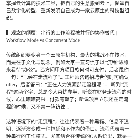
掌握云计算的技术工具，把自己的生意搬到云上，倒逼自
己数字化转型，重新发明自己成为一家云原生的科技型组
织。
▍观念的颠覆：串行的工作流程被并行的协作替代 |
Workflow Mode vs Concurrent Mode
传统组织要变身一个云原生机构，最大的挑战不在技术，
而是在于文化与观念。例如大家一直习惯于以“流程"思维
来看待“办公”。乙方问甲方项目款何时可支付，后者甩你
一句：“已经在走流程了”... 工程师咨询招聘者何时可确认
offer，后者答曰：“正在人力资源部走流程呢”... 听到“流
程”这两个字，总是令人喜忧参半，听说在财务走流程的时
候，心里暗暗高兴 - 付款有望了；听说项目立项还在走流
程的时候，又不禁一阵彷徨...
这种语境下的“走流程”，往往代表着一种黑箱、信息不透
明、逐渐演变成一种拖延和不作为的借口。流程代表着一
种串行的工作模式，尤其结合在传统的OA系统里，就是一