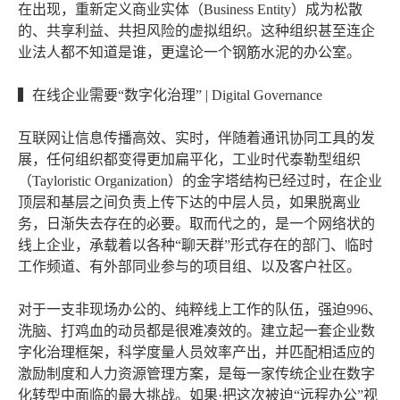
在出现，重新定义商业实体（Business Entity）成为松散
的、共享利益、共担风险的虚拟组织。这种组织甚至连企
业法人都不知道是谁，更遑论一个钢筋水泥的办公室。
▍在线企业需要“数字化治理” | Digital Governance
互联网让信息传播高效、实时，伴随着通讯协同工具的发
展，任何组织都变得更加扁平化，工业时代泰勒型组织
（Tayloristic Organization）的金字塔结构已经过时，在企业
顶层和基层之间负责上传下达的中层人员，如果脱离业
务，日渐失去存在的必要。取而代之的，是一个网络状的
线上企业，承载着以各种“聊天群”形式存在的部门、临时
工作频道、有外部同业参与的项目组、以及客户社区。
对于一支非现场办公的、纯粹线上工作的队伍，强迫996、
洗脑、打鸡血的动员都是很难凑效的。建立起一套企业数
字化治理框架，科学度量人员效率产出，并匹配相适应的
激励制度和人力资源管理方案，是每一家传统企业在数字
化转型中面临的最大挑战。如果·把这次被迫“远程办公”视