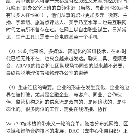
股，其中很多人可能一天都没有经历过父兄辈所经历的“朝
九晚五”到办公室上班的白领生涯（当然，与此同时90后也
有很多人在“996”），他们从事的职业更加多元 - 微商、主
播、字幕组、旅游点评达人、买手乃至水军... 也是互联网
时代之前所不曾存在过。在网上以自由职业谋生，日渐常
见，生产工具只需要一台电脑甚至一个手机
（2）5G时代来临。多媒体、智能化的通讯技术，在4G时
代已经无处不在，也只会越来越发达。聊天工具、视频语
音、AR/VR的结合将让团队现场协同变的越来越不必要，
最终摆脱地理位置和物理办公室的束缚
（3）生态连接的需要。企业的形态在发生变化，企业的边
界在被打破，尤其是金融企业，与客户、同业、合作伙
伴、监管机构之间的信息流是双向的、是网络状的、是生
态化的。很多岗位的工作，需要在线连接、协作
Web 3.0技术栈将带来又一轮的变革。随着分布式网络、区
块链和智能合约技术的发展，DAO（去中心化自组织）正