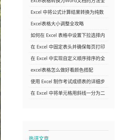
Excel表格转换为Word文档的方法全
解析
Excel 中将公式计算结果转换为纯数
字的多种方法
Excel表格大小调整全攻略
如何在 Excel 表格中设置下拉选择内
容
在 Excel 中固定表头并确保每页打印
时都显示表头的方法详解
在 Excel 中实现自定义顺序排序的全
面指南
excel表格怎么做好看颜色搭配
使用 Excel 制作考试成绩表的详细步
骤及技巧
在 Excel 中将单元格用斜线一分为二
的方法详解
热评文章