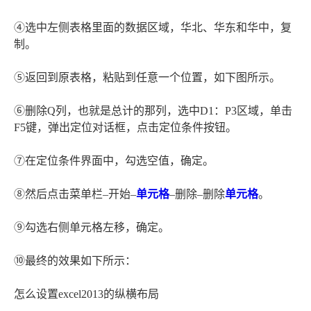
④选中左侧表格里面的数据区域，华北、华东和华中，复
制。
⑤返回到原表格，粘贴到任意一个位置，如下图所示。
⑥删除Q列，也就是总计的那列，选中D1：P3区域，单击
F5键，弹出定位对话框，点击定位条件按钮。
⑦在定位条件界面中，勾选空值，确定。
⑧然后点击菜单栏–开始–
单元格
–删除–删除
单元格
。
⑨勾选右侧单元格左移，确定。
⑩最终的效果如下所示：
怎么设置excel2013的纵横布局