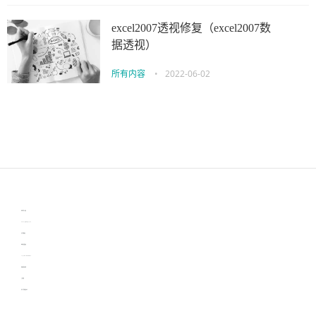
excel2007透视修复（excel2007数
据透视）
所有内容
•
2022-06-02
伙伴云
3D视觉相机资讯
协作机器人资讯
learn english in singapore
生产管理资讯
物流供应链资讯
experiment record software
新加坡英语培训
工单管理
电子元器件资讯中心