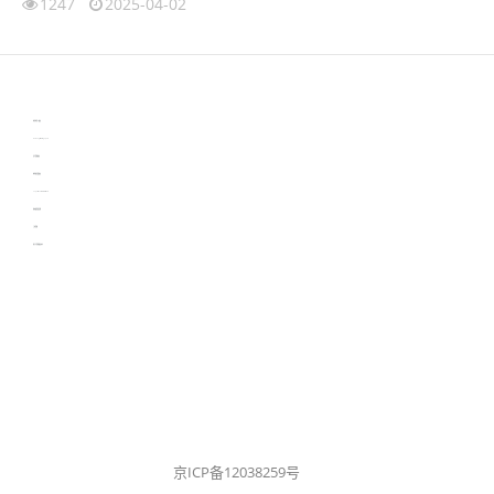
1247
2025-04-02
伙伴云
3D视觉相机资讯
协作机器人资讯
learn english in singapore
生产管理资讯
物流供应链资讯
experiment record software
新加坡英语培训
工单管理
电子元器件资讯中心
京ICP备12038259号