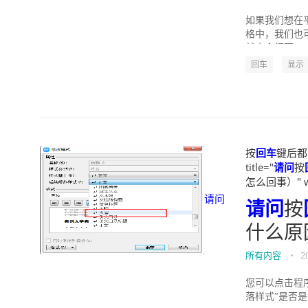
如果我们想在
格中，我们也
就来介绍下WP
回车
显示
按
回车
键后都
title="
请问
按
怎么回事）" wid
请问
请问
按
什么原
所有内容
•
2
您可以点击程
落样式”是否是