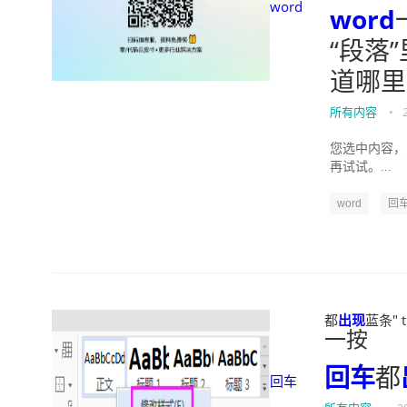
word
word
“段落
道哪里
所有内容
•
您选中内容，
再试试。...
word
回
都
出现
蓝条" t
一按
回车
都
回车