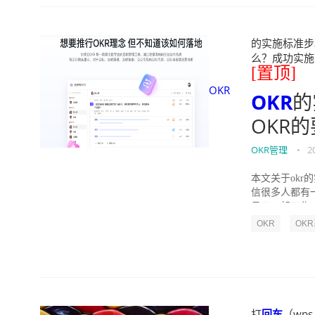
的实施标准步骤
么？成功实施落地O
[置顶]
OKR
OKR
的
OKR
OKR管理
•
2
本文关于okr
信很多人都有
员工一起工作，
OKR
OK
打
回车
（wps 