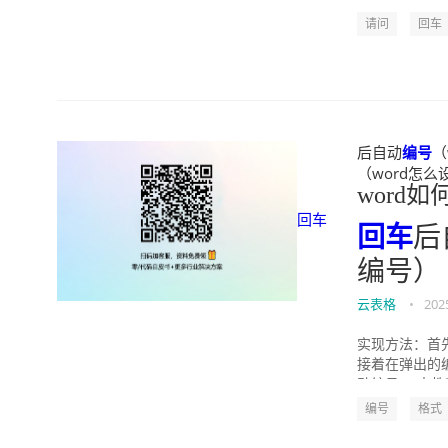
请问
回车
后自动
编号
（
（word怎么设置
word如
回车
回车
后
编号）
云表格
•
202
实现方法：首先
接着在弹出的
动编号。 本教程
编号
格式