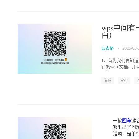
wps中间
白）
云表格
•
2025-03-
1、首先我们要知道
行的word文档，用
成的...
造成
空行
一按
回车
键
哪里出了问题" t
错啊，是单行间距