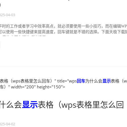
）
025-04-03
平时的工作或者学习中效率高点，就必须要使用一些小技巧，而在编辑WP
可以使用一些快捷键来提高速度，回车键就是不错的选择。下面天极下载
S表格中回车键的巧妙运用...
表格（wps表格里怎么回车）" title="wps
回车
为什么会
显示
表格（w
 width="200" height="150">
什么会
显示
表格（wps表格里怎么回
025-04-02