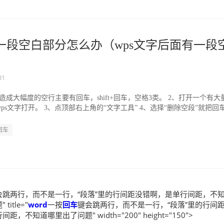
有一段空白部分怎么办（wps文字后面有一段
31
造成大幅度的空行主要有回车，shift+回车，空格3类。 2、打开一个有大
wps文字打开。 3、点顶部右上角的“文字工具” 4、选择“删除空段”就把回
回车
会跳两行，而不是一行，“段落”里的行间距没错啊，是单行间距，不
itle="
word
一按
回车
键会跳两行，而不是一行，“段落”里的行间
，不知道哪里出了问题" width="200" height="150">