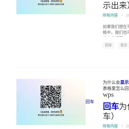
示出来
所有内容
•
2
如果我们想在
格中，我们也
就来介绍下WP
回车
显示
为什么会
显示
表格里怎么回车）"
wps
回车
回车
为
车）
所有内容
•
2