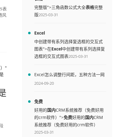
完整版">三角函数公式大全
表格
完整
S表
版
2025-03-31
随风
Excel
中创建带有系列选择复选框的交互式
图表">在
Excel
中创建带有系列选择复
选框的交互式图表
2025-03-31
）"
是
Excel怎么调整行间距，五种方法一网
打尽
2024-09-20
是
免费
好用的
国内
CRM系统推荐（免费好用
的crm软件）">
免费
好用的
国内
CRM
系统推荐（免费好用的crm软件）
段
2025-03-31