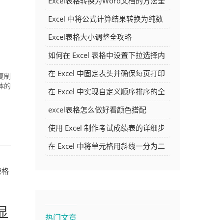
Excel表格转换为Word文档的方法全
解析
Excel 中将公式计算结果转换为纯数
字的多种方法
Excel表格大小调整全攻略
如何在 Excel 表格中设置下拉选择内
容
在 Excel 中固定表头并确保每页打印
复制
体的
时都显示表头的方法详解
在 Excel 中实现自定义顺序排序的全
面指南
excel表格怎么做好看颜色搭配
使用 Excel 制作考试成绩表的详细步
骤及技巧
在 Excel 中将单元格用斜线一分为二
的方法详解
表格
显
热门文章