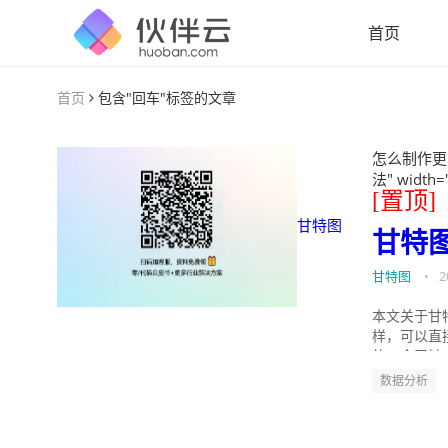
首页
首页
包含"回车"标签的文章
怎么制作更
法" width=
[置顶]
甘特图
甘特
甘特图
•
2
本文关于甘
样，可以直
的。今天针
数据分析