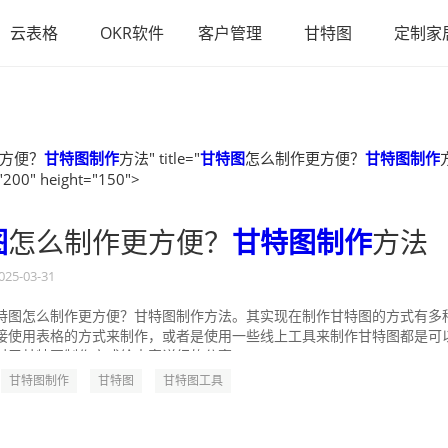
云表格
OKR软件
客户管理
甘特图
定制家
方便？
甘特图制作
方法" title="
甘特图
怎么制作更方便？
甘特图制作
"200" height="150">
图
怎么制作更方便？
甘特图制作
方法
025-03-31
特图怎么制作更方便？甘特图制作方法。其实现在制作甘特图的方式有多
接使用表格的方式来制作，或者是使用一些线上工具来制作甘特图都是可
对于甘特图制作方式给大家详细的分享一...
甘特图制作
甘特图
甘特图工具