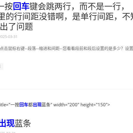
一按
回车
键会跳两行，而不是一行，
”里的行间距没错啊，是单行间距，不
出了问题
2025-03-31
点击鼠标右键--段落--缩进和间距--您看看段前和段后设置的是多少？设置
车
itle="一按
回车
都
出现
蓝条" width="200" height="150">
出现
蓝条