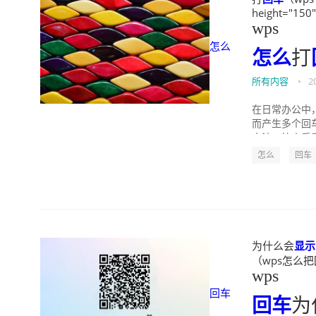
height="150
wps
怎么
怎么
打
所有内容
•
2
在日常办公中
而产生多个回
方法，快来看看吧
怎么
回车
为什么会
显示
（wps怎么把回车
wps
回车
回车
为