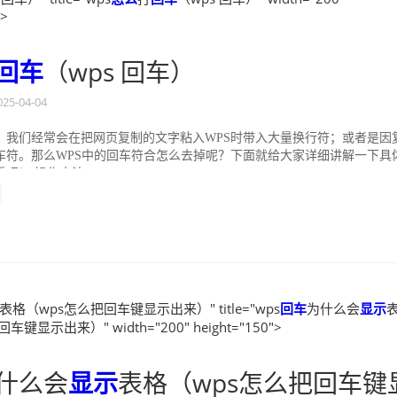
">
回车
（wps 回车）
025-04-04
，我们经常会在把网页复制的文字粘入WPS时带入大量换行符；或者是因
车符。那么WPS中的回车符合怎么去掉呢？下面就给大家详细讲解一下具
！ 操作方法： 1、...
表格（wps怎么把回车键显示出来）" title="wps
回车
为什么会
显示
键显示出来）" width="200" height="150">
什么会
显示
表格（wps怎么把回车键