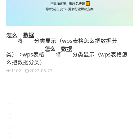
怎么
数据
将
分类显示（wps表格怎么把数据分
怎么
数据
类）">wps表格
将
分类显示（wps表格怎
么把数据分类）
1102
2022-06-27
伙伴云
3D视觉相机资讯
协作机器人资讯
learn english in singapore
生产管理资讯
物流供应链资讯
experiment record software
新加坡英语培训
工单管理
电子元器件资讯中心