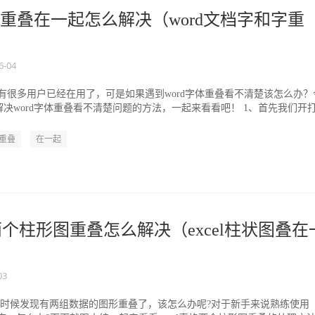
档字重叠在一起怎么解决（word文档字和字重
6-04
16肯定有很多用户已经在用了，可是如果遇到word字体重叠看不清楚该怎么办？
决word字体重叠看不清楚问题的方法，一起来看看吧！ 1、首先我们开
重叠
在一起
格两个柱形图重叠怎么解决（excel柱状图叠在
03
图的时候发现有两组数据的图形重叠了，该怎么办呢?对于新手来说熟练使用