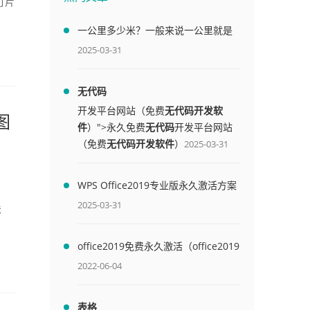
灯片
一公里多少米？一般来说一公里就是
1000米
2025-03-31
无代码
开发平台网站（免费
无代码开发软
图
件
）">永久免费
无代码
开发平台网站
（免费
无代码开发软件
）
2025-03-31
WPS Office2019专业版永久激活方案
(附终身授权序列号)
2025-03-31
法
office2019免费永久激活（office2019
免费永久激活码）
2022-06-04
表格