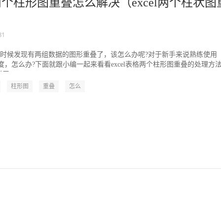
格两个柱形图重叠怎么解决（excel两个柱状图
31
图的时候发现有两组数据的图形重叠了，该怎么办呢?对于新手来说熟练使用
定难度，怎么办?下面就跟小编一起来看看excel表格两个柱形图重叠的处理方
...
柱形图
重叠
怎么