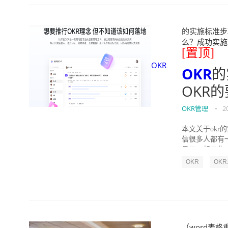
的实施标准步骤
么？成功实施落地O
[置顶]
OKR
OKR
的
OKR
OKR管理
•
2
本文关于okr
信很多人都有
员工一起工作，
OKR
OK
（word表格重