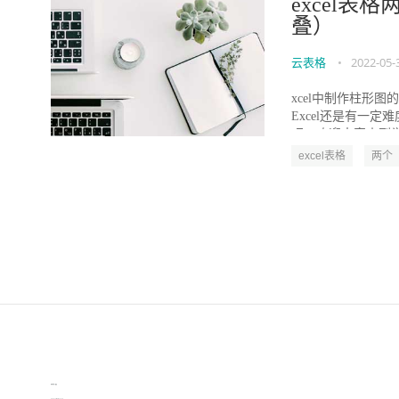
excel表
叠）
云表格
•
2022-05-
xcel中制作柱形
Excel还是有一
吧，欢迎大家来到学习
excel表格
两个
伙伴云
3D视觉相机资讯
协作机器人资讯
learn english in singapore