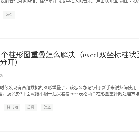
有找到音乐对象的话，估计是在母版中插入的音乐，点击功能区“视图 - 幻
.
怎么
格两个柱形图重叠怎么解决（excel双坐标柱状
分开）
26
图的时候发现有两组数据的图形重叠了，该怎么办呢?对于新手来说熟练使用
定难度，怎么办?下面就跟小编一起来看看excel表格两个柱形图重叠的处理方
...
柱形图
重叠
怎么