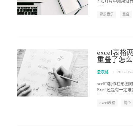
2.幻灯片中如果没
母版”，然后再点击..
背景音乐
重叠
excel表
重叠了怎么
云表格
•
2022-06-
xcel中制作柱形
Excel还是有一
吧，欢迎大家来到学习
excel表格
两个