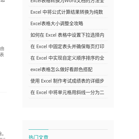
Excel表格转换为Word文档的方法全
解析
Excel 中将公式计算结果转换为纯数
字的多种方法
Excel表格大小调整全攻略
如何在 Excel 表格中设置下拉选择内
容
在 Excel 中固定表头并确保每页打印
就由
免表
时都显示表头的方法详解
在 Excel 中实现自定义顺序排序的全
面指南
excel表格怎么做好看颜色搭配
使用 Excel 制作考试成绩表的详细步
骤及技巧
在 Excel 中将单元格用斜线一分为二
的方法详解
除。
热门文章