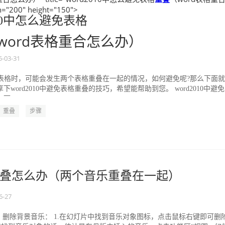
"200" height="150">
010中怎么避免表格
word表格重合怎么办）
5-03-31
绘制表格时，可能会发生两个表格重叠在一起的情况，如何避免呢?那么下面
下word2010中避免表格重叠的技巧，希望能帮助到您。 word2010中避
下：...
重叠
步骤
叠怎么办（两个音乐重叠在一起）
6-27
删除背景音乐： 1.在幻灯片中找到音乐对象图标，点击鼠标右键即可删