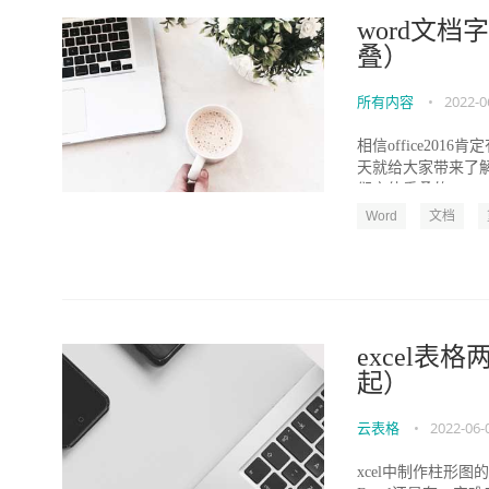
word文
叠）
所有内容
•
2022-0
相信office20
天就给大家带来了解
们字体重叠的...
Word
文档
excel表
起）
云表格
•
2022-06-
xcel中制作柱形