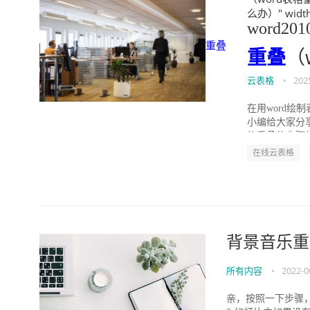
么办）" width=
word2
重叠
重叠
（
云表格
•
202
在用word
小编给大家分享
格重叠的步骤如
在线云表格
背景音乐重
所有内容
•
2022-0
亲，按照一下步骤，