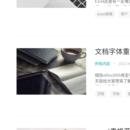
Excel还是有一
吧，欢迎大家来到学习
excel表格
两个
文档字体重
所有内容
•
2022-0
相信office20
天就给大家带来了解
们字体重叠的...
文档
字体