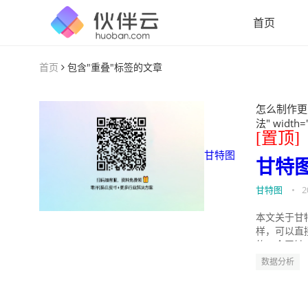
首页
首页
包含"重叠"标签的文章
怎么制作更
法" width=
[置顶]
甘特图
甘特
甘特图
•
2
本文关于甘
样，可以直
的。今天针
数据分析