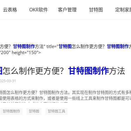
云表格
OKR软件
客户管理
甘特图
定制家
方便？
甘特图制作
方法" title="
甘特图
怎么制作更方便？
甘特图制作
"200" height="150">
图
怎么制作更方便？
甘特图制作
方法
025-03-31
特图怎么制作更方便？甘特图制作方法。其实现在制作甘特图的方式有多
接使用表格的方式来制作，或者是使用一些线上工具来制作甘特图都是可
对于甘特图制作方式给大家详细的分享一...
甘特图制作
甘特图
甘特图工具