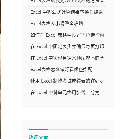
Excel表格转换为Word文档的方法全
解析
Excel 中将公式计算结果转换为纯数
字的多种方法
Excel表格大小调整全攻略
如何在 Excel 表格中设置下拉选择内
容
在 Excel 中固定表头并确保每页打印
时都显示表头的方法详解
在 Excel 中实现自定义顺序排序的全
面指南
excel表格怎么做好看颜色搭配
使用 Excel 制作考试成绩表的详细步
骤及技巧
在 Excel 中将单元格用斜线一分为二
的方法详解
热评文章